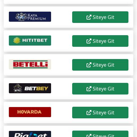
Siteye Git
Siteye Git
Siteye Git
Siteye Git
Siteye Git
Siteye Git