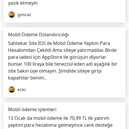
yazık etmeyin
goncac
Mobil Ödeme Dolandırıcılığı
Sahtekar Site İOS ile Mobil Ödeme Yaptım Para
Hesabımdan Çekildi Ama siteye yatırmadılar. Birde
para iadesi için AppStore ile görüşün diyorlar
bunlar 100 liraya bile tenezzül eden adi aşağılık bir
site Sakın üye olmayın. Şimdide siteye girişi
kapattılar benim..
ecec
Mobil ödeme işlemleri
13 Ocak da mobil ödeme ile 70,99 TL lik yatırım
yaptım para hesabıma gelmeyince canlı desteğe