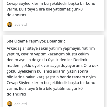
Cevap Söylediklerim bu şekildedir başka bir konu
varmı. Bu siteye 5 lira bile yatıtılmaz çünk0
dolandırıcı
adaletd
Site Ödeme Yapmıyor. Dolandırıcı
Arkadaşlar siteye sakın yatırım yapmayın. Yatırım
yaptım, çevrim yaptım kazançım oluştu çekim
dedim aynı ip de çoklu üyelik dediler. Dedimki
madem çoklu üyelik var saygı duyuyorum. O ip deki
çoklu üyeliklerin kullanıcı adlarını yazın sonra
bilgilerine bakın karşışaştırın bende tamam diyim.
Cevap Söylediklerim bu şekildedir başka bir konu
varmı. Bu siteye 5 lira bile yatıtılmaz çünk0
dolandırıcı
adaletd