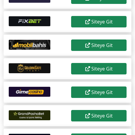
Siteye Git
Siteye Git
Siteye Git
Siteye Git
Siteye Git