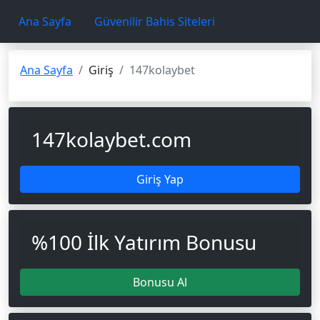
Ana Sayfa
Güvenilir Bahis Siteleri
Ana Sayfa
Giriş
147kolaybet
147kolaybet.com
Giriş Yap
%100 İlk Yatırım Bonusu
Bonusu Al