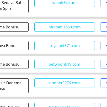
L Bedava Bahis
winnit84.com
ee Spin
eme Bonusu
hizlibahis660.com
ava Bonus
royalbet571.com
eme Bonusu
betwoon619.com
ımsız Deneme
tipobet5976.com
usu