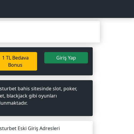
1 TL Bedava
Giriş Yap
Bonus
sturbet bahis sitesinde slot, poker,
et, blackjack gibi oyunları
lunmaktadır.
sturbet Eski Giriş Adresleri