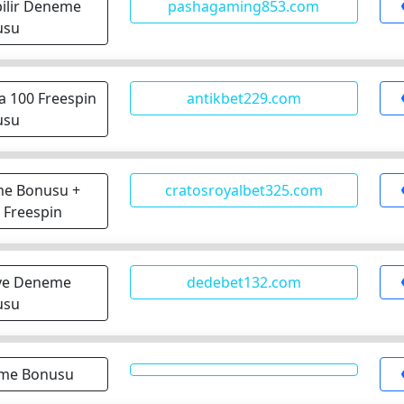
bilir Deneme
pashagaming853.com
usu
a 100 Freespin
antikbet229.com
usu
me Bonusu +
cratosroyalbet325.com
 Freespin
iye Deneme
dedebet132.com
usu
eme Bonusu