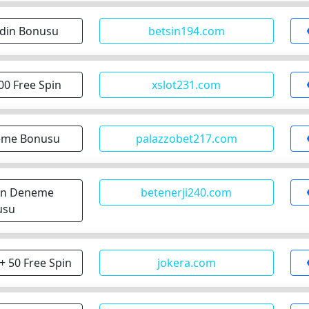
din Bonusu
betsin194.com
00 Free Spin
xslot231.com
eme Bonusu
palazzobet217.com
pin Deneme
betenerji240.com
usu
+ 50 Free Spin
jokera.com