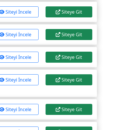
Siteyi İncele
Siteye Git
Siteyi İncele
Siteye Git
Siteyi İncele
Siteye Git
Siteyi İncele
Siteye Git
Siteyi İncele
Siteye Git