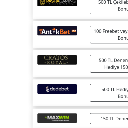
500 TL Çekile
Bon
100 Freebet vey
Bon
500 TL Dene
Hediye 150
500 TL Hed
Bon
150 TL Den