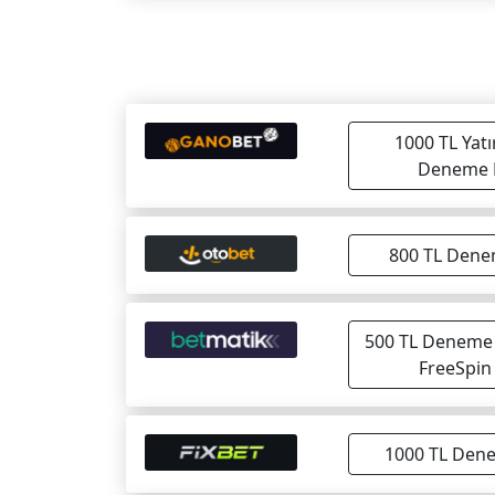
1000 TL Yatı
Deneme 
800 TL Den
500 TL Deneme
FreeSpin
1000 TL Den