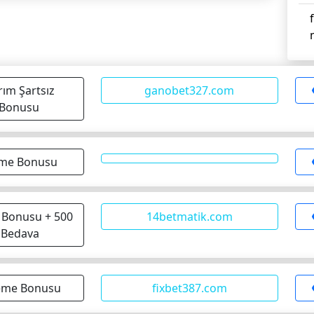
rım Şartsız
ganobet327.com
Bonusu
eme Bonusu
 Bonusu + 500
14betmatik.com
 Bedava
eme Bonusu
fixbet387.com