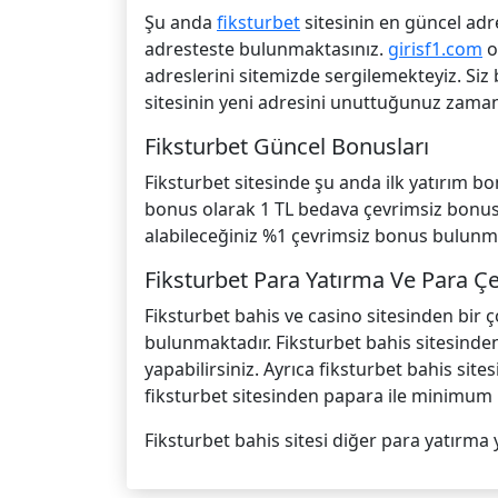
Şu anda
fiksturbet
sitesinin en güncel adr
adresteste bulunmaktasınız.
girisf1.com
o
adreslerini sitemizde sergilemekteyiz. Siz 
sitesinin yeni adresini unuttuğunuz zaman 
Fiksturbet Güncel Bonusları
Fiksturbet sitesinde şu anda ilk yatırım 
bonus olarak 1 TL bedava çevrimsiz bonus 
alabileceğiniz %1 çevrimsiz bonus bulunm
Fiksturbet Para Yatırma Ve Para Çe
Fiksturbet bahis ve casino sitesinden bir 
bulunmaktadır. Fiksturbet bahis sitesind
yapabilirsiniz. Ayrıca fiksturbet bahis si
fiksturbet sitesinden papara ile minimum 1
Fiksturbet bahis sitesi diğer para yatırma 