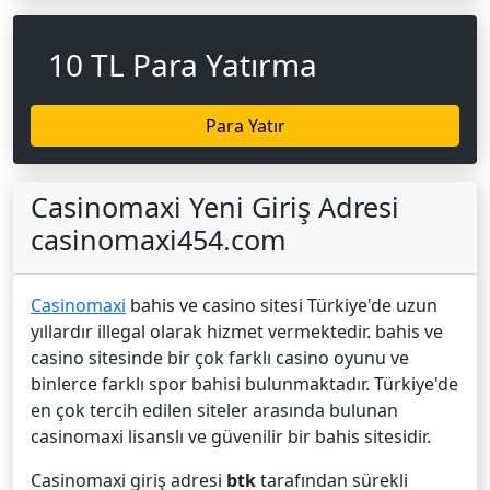
10 TL Para Yatırma
Para Yatır
Casinomaxi Yeni Giriş Adresi
casinomaxi454.com
Casinomaxi
bahis ve casino sitesi Türkiye'de uzun
yıllardır illegal olarak hizmet vermektedir. bahis ve
casino sitesinde bir çok farklı casino oyunu ve
binlerce farklı spor bahisi bulunmaktadır. Türkiye'de
en çok tercih edilen siteler arasında bulunan
casinomaxi lisanslı ve güvenilir bir bahis sitesidir.
Casinomaxi giriş adresi
btk
tarafından sürekli