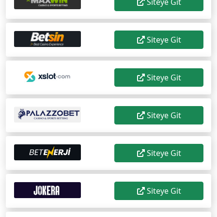
Siteye Git
Siteye Git
Siteye Git
Siteye Git
Siteye Git
Siteye Git