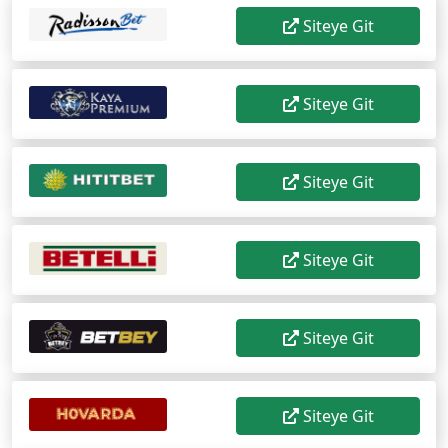
Siteye Git
Siteye Git
Siteye Git
Siteye Git
Siteye Git
Siteye Git