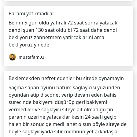
Paramı yatirmadilar
Benim 5 gün oldu yatirali 72 saat sonra yatacak
dendi şuan 130 saat oldu bi 72 saat daha dendi
bekliyoruz zannetmem yatircaklarini ama
bekliyoruz yinede
mustafam03
Beklemekden nefret edenler bu sitede oynamayin
Saçma sapan oyunu batum sağlayıcısı yüzünden
oyundan atip disconet verip devam eden bahis
sürecinde bakiyemi düşürüp geri bakiyemi
vermediler ve sağlayıcı siteye ait olmadigi için
paranın üzerine yatacaklar kesin 24 saati geçip
halen bir sonuc gelmedi lanet olsun böyle siteye de
böyle saglayiciyada sıfır memnuniyet arkadaşlar