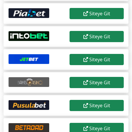
Siteye Git
Siteye Git
Siteye Git
Siteye Git
Siteye Git
Siteye Git