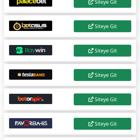
Siteye Git
Siteye Git
Siteye Git
Siteye Git
Siteye Git
Siteye Git