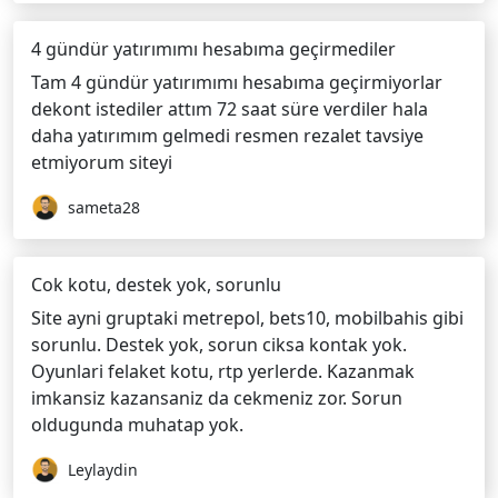
4 gündür yatırımımı hesabıma geçirmediler
Tam 4 gündür yatırımımı hesabıma geçirmiyorlar
dekont istediler attım 72 saat süre verdiler hala
daha yatırımım gelmedi resmen rezalet tavsiye
etmiyorum siteyi
sameta28
Cok kotu, destek yok, sorunlu
Site ayni gruptaki metrepol, bets10, mobilbahis gibi
sorunlu. Destek yok, sorun ciksa kontak yok.
Oyunlari felaket kotu, rtp yerlerde. Kazanmak
imkansiz kazansaniz da cekmeniz zor. Sorun
oldugunda muhatap yok.
Leylaydin