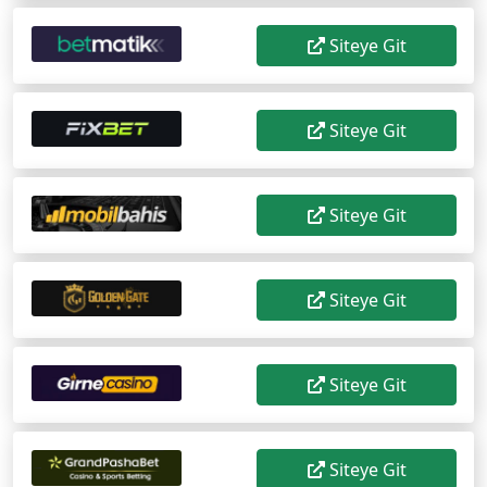
Siteye Git
Siteye Git
Siteye Git
Siteye Git
Siteye Git
Siteye Git