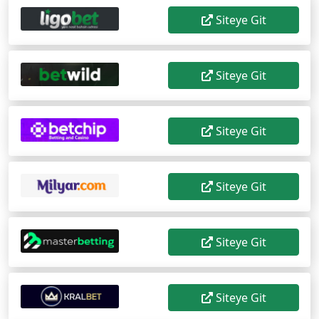
Siteye Git
Siteye Git
Siteye Git
Siteye Git
Siteye Git
Siteye Git