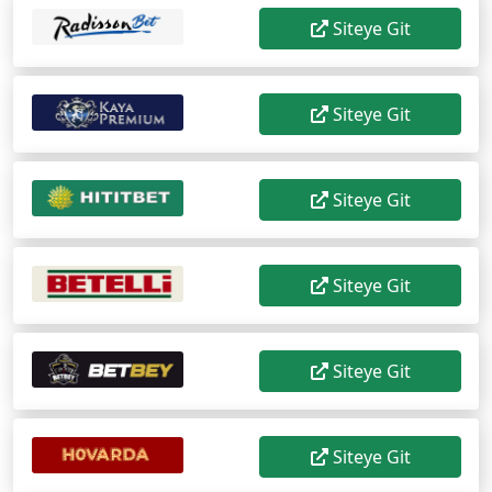
Siteye Git
Siteye Git
Siteye Git
Siteye Git
Siteye Git
Siteye Git