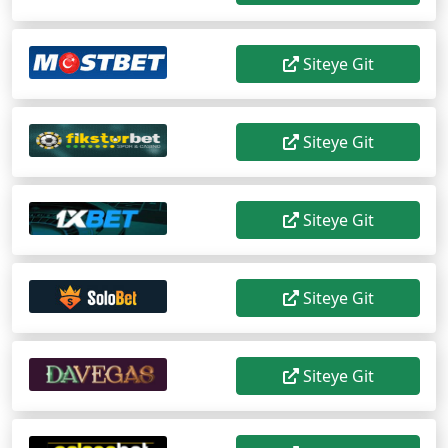
Siteye Git
Siteye Git
Siteye Git
Siteye Git
Siteye Git