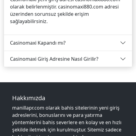
olarak belirlenmiştir. casinomaxi880.com adresi
üzerinden sorunsuz şekilde erişim
sağlayabilirsiniz.
Casinomaxi Kapandı mı?
Casinomaxi Giriş Adresine Nasıl Girilir?
Hakkımızda
manillapr.com olarak bahis sitelerinin yeni giriş
adreslerini, bonuslarını ve para yatırma
yöntemlerini bahis severlere en kolay ve en hızlı
şekilde iletmek için kurulmuştur. Sitemiz sadece