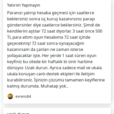
Yatırım Yapmayın
Paranızı yatırıp hesaba geçmesi için saatlerce
beklersiniz sonra üç kuruş kazanırsınız parayı
göndersinler diye saatlerce beklersiniz. Şimdi de
kendilerini aştılar 72 saat diyorlar. 3 saat önce 500
TL para attım oyun hesabıma 72 saat içinde
geçecekmiş! 72 saat sonra oynayacağım
kazanırsam da çanları ne zaman isterse
yollayacaklar işte. Her yerde 1 saat süren oyun
keyfiniz bu sitede bir haftalık bi sinir harbine
dönüyor. Uzak durun. Ayrıca sadece mail ve ukala
ukala konuşan canlı destek ekipleri ile iletişim
kurabilirsiniz. İşinizin çözümü tamamen keyiflerine
kalmış durumda. Muhatap yok..
evrens84