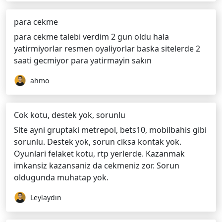
para cekme
para cekme talebi verdim 2 gun oldu hala
yatirmiyorlar resmen oyaliyorlar baska sitelerde 2
saati gecmiyor para yatirmayin sakın
ahmo
Cok kotu, destek yok, sorunlu
Site ayni gruptaki metrepol, bets10, mobilbahis gibi
sorunlu. Destek yok, sorun ciksa kontak yok.
Oyunlari felaket kotu, rtp yerlerde. Kazanmak
imkansiz kazansaniz da cekmeniz zor. Sorun
oldugunda muhatap yok.
Leylaydin