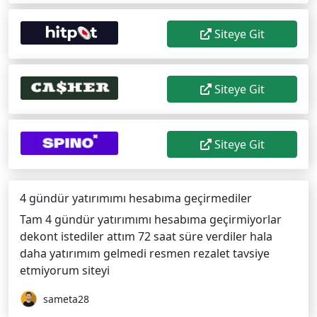
Siteye Git
Siteye Git
Siteye Git
4 gündür yatırımımı hesabıma geçirmediler
Tam 4 gündür yatırımımı hesabıma geçirmiyorlar
dekont istediler attım 72 saat süre verdiler hala
daha yatırımım gelmedi resmen rezalet tavsiye
etmiyorum siteyi
sameta28