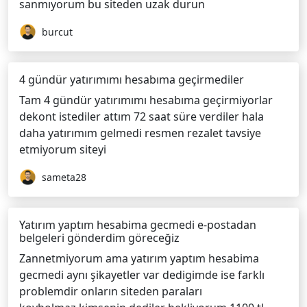
sanmıyorum bu siteden uzak durun
burcut
4 gündür yatırımımı hesabıma geçirmediler
Tam 4 gündür yatırımımı hesabıma geçirmiyorlar
dekont istediler attım 72 saat süre verdiler hala
daha yatırımım gelmedi resmen rezalet tavsiye
etmiyorum siteyi
sameta28
Yatırım yaptım hesabima gecmedi e-postadan
belgeleri gönderdim göreceğiz
Zannetmiyorum ama yatırım yaptım hesabima
gecmedi aynı şikayetler var dedigimde ise farklı
problemdir onların siteden paraları