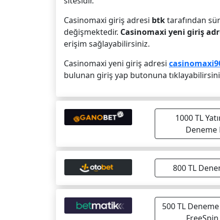
sitesidir.
Casinomaxi giriş adresi
btk
tarafından süre
değişmektedir.
Casinomaxi yeni giriş adr
erişim sağlayabilirsiniz.
Casinomaxi yeni giriş adresi
casinomaxi9
bulunan giriş yap butonuna tıklayabilirsini
1000 TL Yatı
Deneme 
800 TL Den
500 TL Deneme
FreeSpin