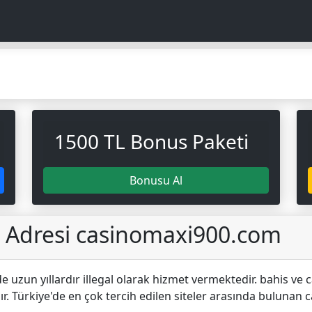
1500 TL Bonus Paketi
Bonusu Al
ş Adresi casinomaxi900.com
de uzun yıllardır illegal olarak hizmet vermektedir. bahis ve 
r. Türkiye'de en çok tercih edilen siteler arasında bulunan ca