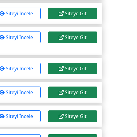
Siteyi İncele
Siteye Git
Siteyi İncele
Siteye Git
Siteyi İncele
Siteye Git
Siteyi İncele
Siteye Git
Siteyi İncele
Siteye Git