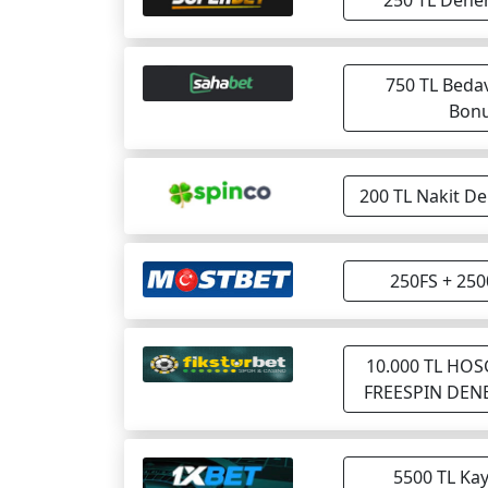
250 TL Den
750 TL Bed
Bon
200 TL Nakit 
250FS + 25
10.000 TL HOS
FREESPIN DE
5500 TL Ka