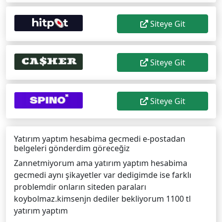
Siteye Git
Siteye Git
Siteye Git
Yatırım yaptım hesabima gecmedi e-postadan
belgeleri gönderdim göreceğiz
Zannetmiyorum ama yatırım yaptım hesabima
gecmedi aynı şikayetler var dedigimde ise farklı
problemdir onların siteden paraları
koybolmaz.kimsenjn dediler bekliyorum 1100 tl
yatırım yaptım