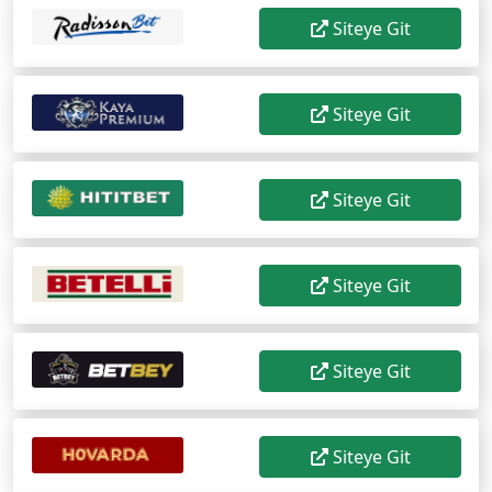
Siteye Git
Siteye Git
Siteye Git
Siteye Git
Siteye Git
Siteye Git