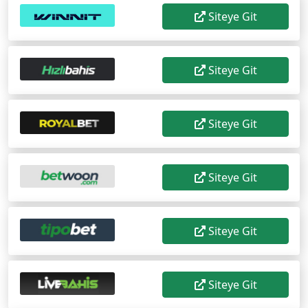
Siteye Git
Siteye Git
Siteye Git
Siteye Git
Siteye Git
Siteye Git