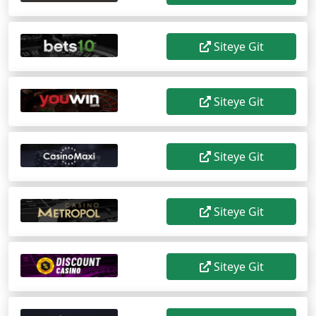
Siteye Git
Siteye Git
Siteye Git
Siteye Git
Siteye Git