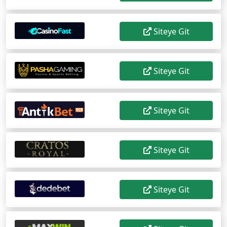
Siteye Git
Siteye Git
Siteye Git
Siteye Git
Siteye Git