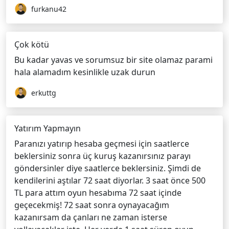
furkanu42
Çok kötü
Bu kadar yavas ve sorumsuz bir site olamaz parami
hala alamadım kesinlikle uzak durun
erkuttg
Yatırım Yapmayın
Paranızı yatırıp hesaba geçmesi için saatlerce
beklersiniz sonra üç kuruş kazanırsınız parayı
göndersinler diye saatlerce beklersiniz. Şimdi de
kendilerini aştılar 72 saat diyorlar. 3 saat önce 500
TL para attım oyun hesabıma 72 saat içinde
geçecekmiş! 72 saat sonra oynayacağım
kazanırsam da çanları ne zaman isterse