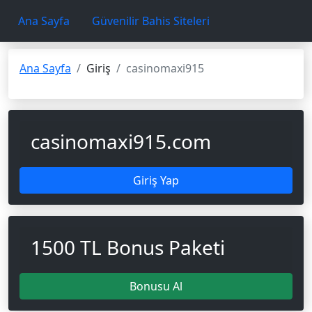
Ana Sayfa
Güvenilir Bahis Siteleri
Ana Sayfa
Giriş
casinomaxi915
casinomaxi915.com
Giriş Yap
1500 TL Bonus Paketi
Bonusu Al