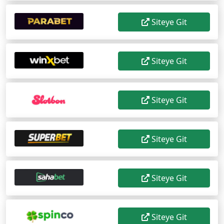
Siteye Git
Siteye Git
Siteye Git
Siteye Git
Siteye Git
Siteye Git