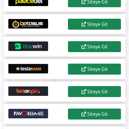
Siteye Git
Siteye Git
Siteye Git
Siteye Git
Siteye Git
Siteye Git