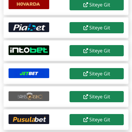
Siteye Git
Siteye Git
Siteye Git
Siteye Git
Siteye Git
Siteye Git