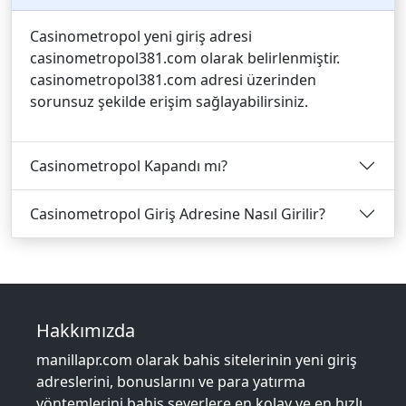
Casinometropol yeni giriş adresi
casinometropol381.com olarak belirlenmiştir.
casinometropol381.com adresi üzerinden
sorunsuz şekilde erişim sağlayabilirsiniz.
Casinometropol Kapandı mı?
Casinometropol Giriş Adresine Nasıl Girilir?
Hakkımızda
manillapr.com olarak bahis sitelerinin yeni giriş
adreslerini, bonuslarını ve para yatırma
yöntemlerini bahis severlere en kolay ve en hızlı