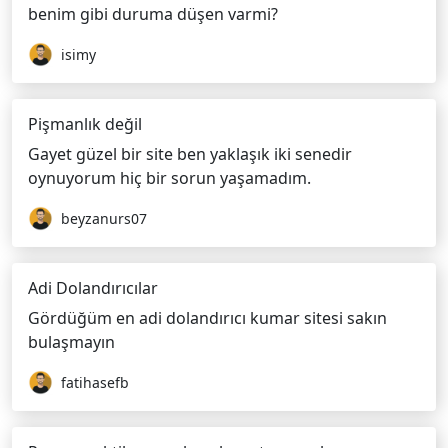
benim gibi duruma düşen varmi?
isimy
Pişmanlık değil
Gayet güzel bir site ben yaklaşık iki senedir
oynuyorum hiç bir sorun yaşamadım.
beyzanurs07
Adi Dolandırıcılar
Gördüğüm en adi dolandırıcı kumar sitesi sakın
bulaşmayın
fatihasefb