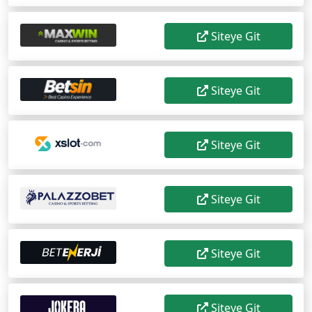
Siteye Git
Siteye Git
Siteye Git
Siteye Git
Siteye Git
Siteye Git