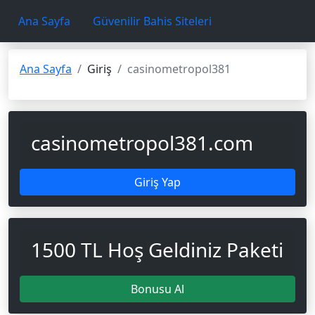
Ana Sayfa
Güvenilir Bahis Siteleri
Ana Sayfa
Giriş
casinometropol381
casinometropol381.com
Giriş Yap
1500 TL Hoş Geldiniz Paketi
Bonusu Al