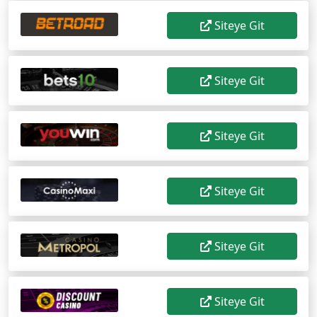
Siteye Git
Siteye Git
Siteye Git
Siteye Git
Siteye Git
Siteye Git