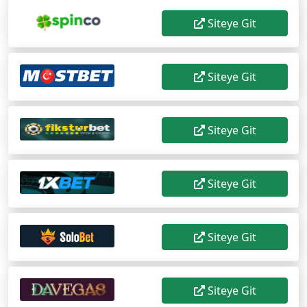
Siteye Git
Siteye Git
Siteye Git
Siteye Git
Siteye Git
Siteye Git