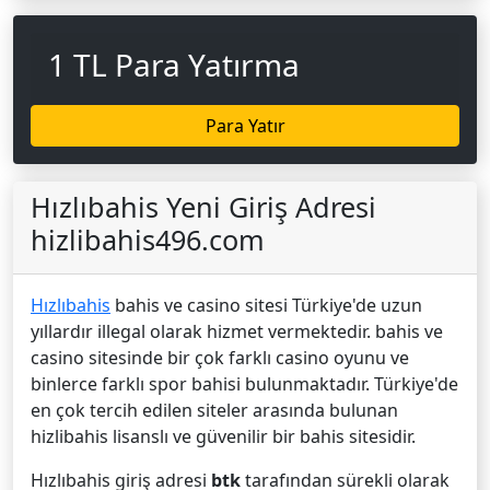
1 TL Para Yatırma
Para Yatır
Hızlıbahis Yeni Giriş Adresi
hizlibahis496.com
Hızlıbahis
bahis ve casino sitesi Türkiye'de uzun
yıllardır illegal olarak hizmet vermektedir. bahis ve
casino sitesinde bir çok farklı casino oyunu ve
binlerce farklı spor bahisi bulunmaktadır. Türkiye'de
en çok tercih edilen siteler arasında bulunan
hizlibahis lisanslı ve güvenilir bir bahis sitesidir.
Hızlıbahis giriş adresi
btk
tarafından sürekli olarak