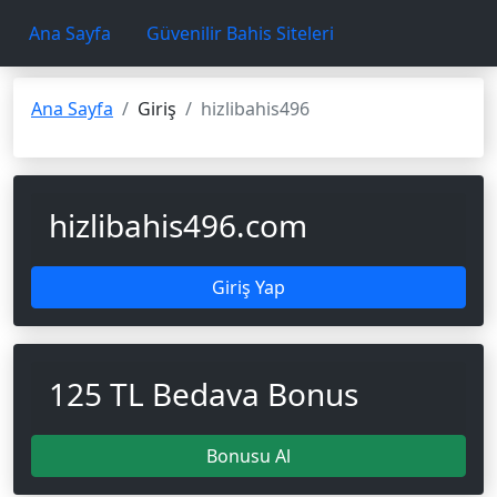
Ana Sayfa
Güvenilir Bahis Siteleri
Ana Sayfa
Giriş
hizlibahis496
hizlibahis496.com
Giriş Yap
125 TL Bedava Bonus
Bonusu Al