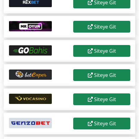
Siteye Git
Siteye Git
Siteye Git
Siteye Git
Siteye Git
Siteye Git