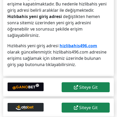
erişime kapatılmaktadır. Bu nedenle hizlibahis yeni
giriş adresi belirli aralıklar ile değişmektedir.
Hızlıbahis yeni giriş adresi
değiştikten hemen
sonra sitemiz üzerinden yeni giriş adresini
öğrenebilir ve sorunsuz şekilde erişim
sağlayabilirsiniz.
Hızlıbahis yeni giriş adresi
hizlibahis496.com
olarak güncellenmiştir. hizlibahis496.com adresine
erişims sağlamak için sitemiz üzerinde bulunan
giriş yap butonuna tıklayabilirsiniz.
Siteye Git
Siteye Git