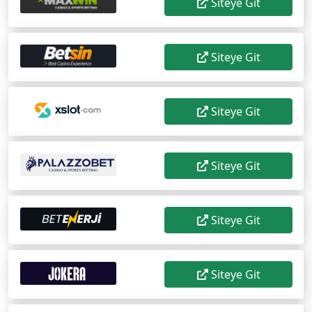
Siteye Git
Siteye Git
Siteye Git
Siteye Git
Siteye Git
Siteye Git