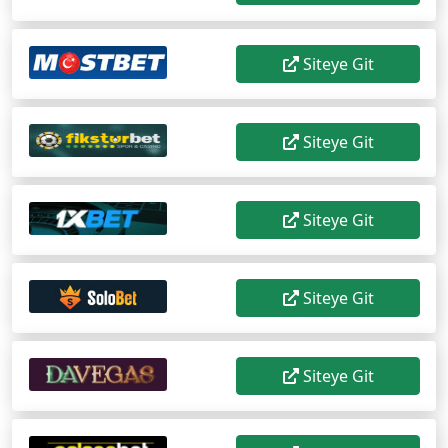
Siteye Git
Siteye Git
Siteye Git
Siteye Git
Siteye Git