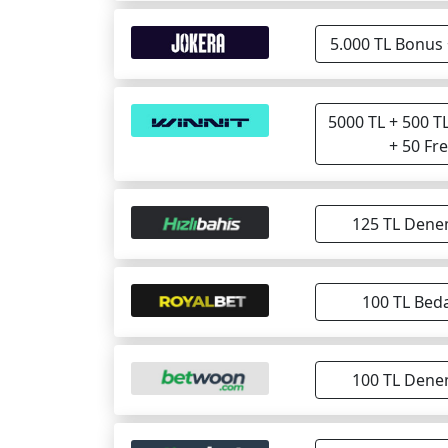
5.000 TL Bonus 
5000 TL + 500 T
+ 50 Fr
125 TL Den
100 TL Bed
100 TL Den