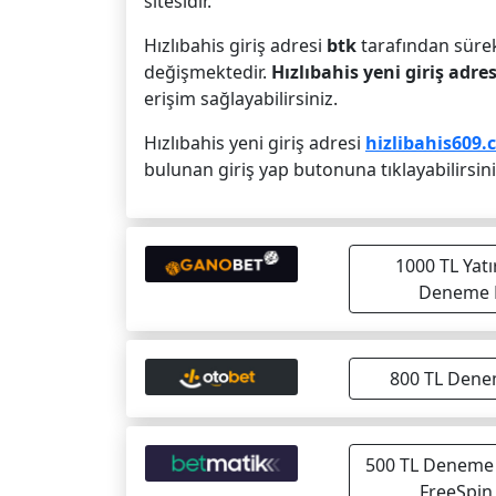
sitesidir.
Hızlıbahis giriş adresi
btk
tarafından sürekl
değişmektedir.
Hızlıbahis yeni giriş adres
erişim sağlayabilirsiniz.
Hızlıbahis yeni giriş adresi
hizlibahis609
bulunan giriş yap butonuna tıklayabilirsini
1000 TL Yatı
Deneme 
800 TL Den
500 TL Deneme
FreeSpin