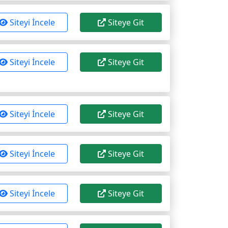
Siteyi İncele
Siteye Git
Siteyi İncele
Siteye Git
Siteyi İncele
Siteye Git
Siteyi İncele
Siteye Git
Siteyi İncele
Siteye Git