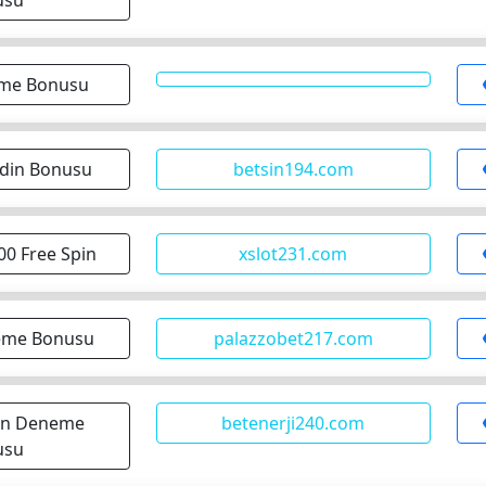
usu
eme Bonusu
din Bonusu
betsin194.com
00 Free Spin
xslot231.com
eme Bonusu
palazzobet217.com
pin Deneme
betenerji240.com
usu