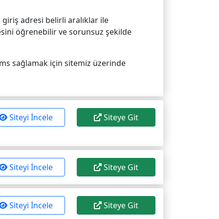
riş adresi belirli aralıklar ile
sini öğrenebilir ve sorunsuz şekilde
ims sağlamak için sitemiz üzerinde
Siteyi İncele
Siteye Git
Siteyi İncele
Siteye Git
Siteyi İncele
Siteye Git