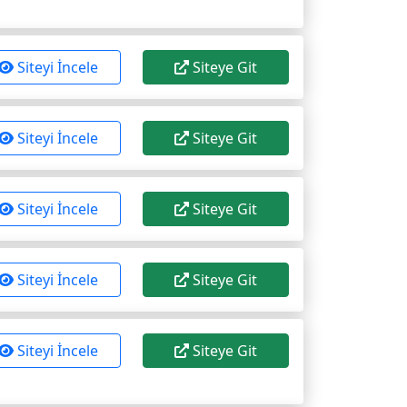
Siteyi İncele
Siteye Git
Siteyi İncele
Siteye Git
Siteyi İncele
Siteye Git
Siteyi İncele
Siteye Git
Siteyi İncele
Siteye Git