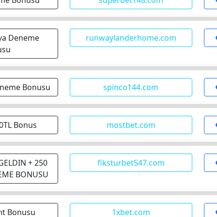
eme Bonusu
superbet148.com
ava Deneme
runwaylanderhome.com
usu
Deneme Bonusu
spinco144.com
00TL Bonus
mostbet.com
GELDIN + 250
fiksturbet547.com
NEME BONUSU
yıt Bonusu
1xbet.com