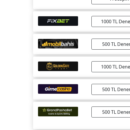
1000 TL Den
500 TL Den
1000 TL Den
500 TL Den
500 TL Den