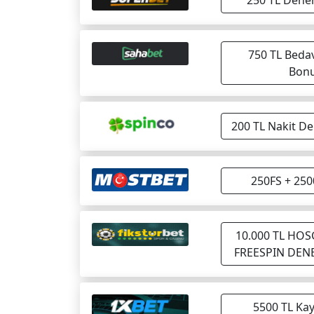
250 TL Den
750 TL Bed
Bon
200 TL Nakit 
250FS + 25
10.000 TL HOS
FREESPIN DE
5500 TL Ka