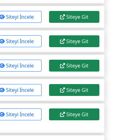
Siteyi İncele
Siteye Git
Siteyi İncele
Siteye Git
Siteyi İncele
Siteye Git
Siteyi İncele
Siteye Git
Siteyi İncele
Siteye Git