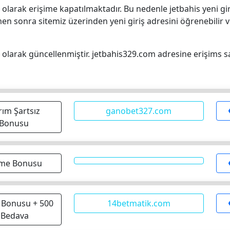
 olarak erişime kapatılmaktadır. Bu nedenle jetbahis yeni giriş
n sonra sitemiz üzerinden yeni giriş adresini öğrenebilir 
olarak güncellenmiştir. jetbahis329.com adresine erişims 
rım Şartsız
ganobet327.com
Bonusu
eme Bonusu
 Bonusu + 500
14betmatik.com
 Bedava