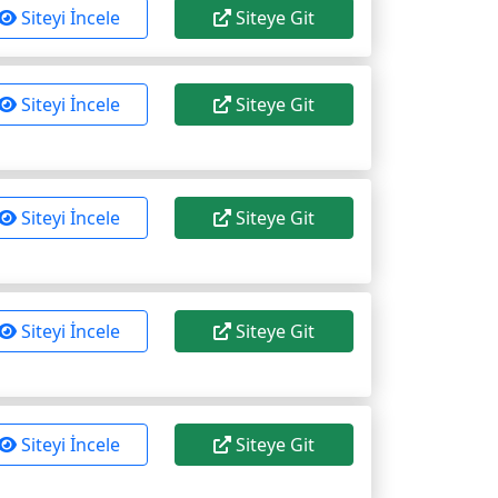
Siteyi İncele
Siteye Git
Siteyi İncele
Siteye Git
Siteyi İncele
Siteye Git
Siteyi İncele
Siteye Git
Siteyi İncele
Siteye Git