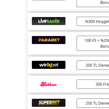
Bon
%300 Hoşgel
100 FS + %25
Bon
200 TL Den
300 Fr
250 TL Den