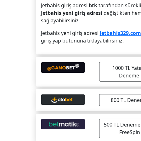
Jetbahis giriş adresi
btk
tarafından sürekli
Jetbahis yeni giriş adresi
değiştikten heme
sağlayabilirsiniz.
Jetbahis yeni giriş adresi
jetbahis329.com
giriş yap butonuna tıklayabilirsiniz.
1000 TL Yatı
Deneme 
800 TL Den
500 TL Deneme
FreeSpin