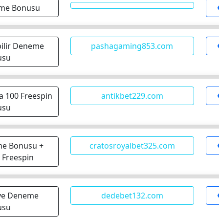
eme Bonusu
bilir Deneme
pashagaming853.com
usu
a 100 Freespin
antikbet229.com
usu
me Bonusu +
cratosroyalbet325.com
 Freespin
iye Deneme
dedebet132.com
usu