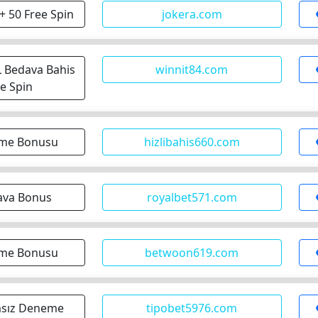
+ 50 Free Spin
jokera.com
L Bedava Bahis
winnit84.com
ee Spin
eme Bonusu
hizlibahis660.com
ava Bonus
royalbet571.com
eme Bonusu
betwoon619.com
ımsız Deneme
tipobet5976.com