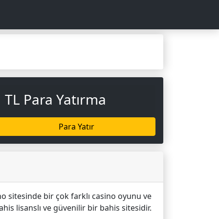
TL Para Yatırma
Para Yatır
no sitesinde bir çok farklı casino oyunu ve
s lisanslı ve güvenilir bir bahis sitesidir.