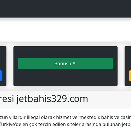
Bonusu Al
dresi jetbahis329.com
zun yıllardır illegal olarak hizmet vermektedir. bahis ve casi
ürkiye'de en çok tercih edilen siteler arasında bulunan jetbahi