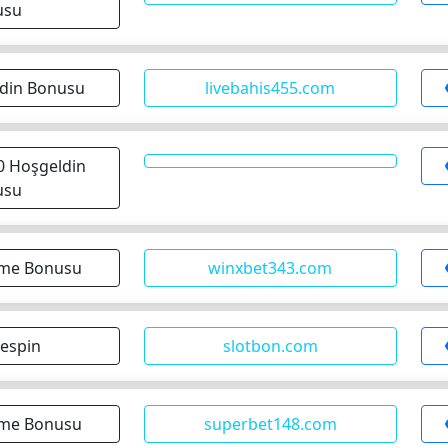
usu
din Bonusu
livebahis455.com
0 Hoşgeldin
usu
eme Bonusu
winxbet343.com
eespin
slotbon.com
eme Bonusu
superbet148.com