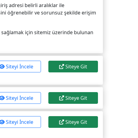
ş adresi belirli aralıklar ile
ni öğrenebilir ve sorunsuz şekilde erişim
 sağlamak için sitemiz üzerinde bulunan
Siteyi İncele
Siteye Git
Siteyi İncele
Siteye Git
Siteyi İncele
Siteye Git