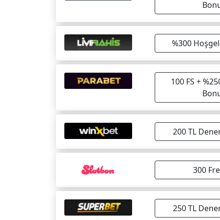
Bon
%300 Hoşgel
100 FS + %25
Bon
200 TL Den
300 Fr
250 TL Den