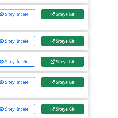
Siteyi İncele
Siteye Git
Siteyi İncele
Siteye Git
Siteyi İncele
Siteye Git
Siteyi İncele
Siteye Git
Siteyi İncele
Siteye Git