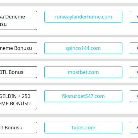
ava Deneme
runwaylanderhome.com
usu
Deneme Bonusu
spinco144.com
00TL Bonus
mostbet.com
GELDIN + 250
fiksturbet547.com
NEME BONUSU
yıt Bonusu
1xbet.com