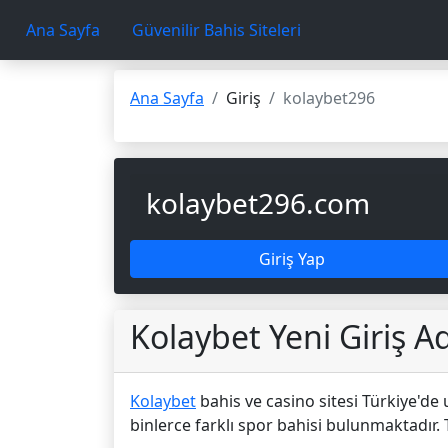
Ana Sayfa
Güvenilir Bahis Siteleri
Ana Sayfa
Giriş
kolaybet296
kolaybet296.com
Giriş Yap
Kolaybet Yeni Giriş 
Kolaybet
bahis ve casino sitesi Türkiye'de 
binlerce farklı spor bahisi bulunmaktadır. T