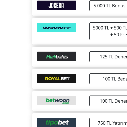
5.000 TL Bonus 
5000 TL + 500 T
+ 50 Fr
125 TL Den
100 TL Bed
100 TL Den
750 TL Yatır