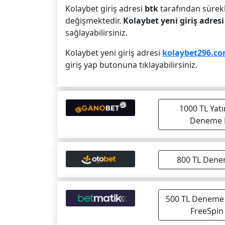
Kolaybet giriş adresi
btk
tarafından sürekli
değişmektedir.
Kolaybet yeni giriş adresi
sağlayabilirsiniz.
Kolaybet yeni giriş adresi
kolaybet296.c
giriş yap butonuna tıklayabilirsiniz.
1000 TL Yatı
Deneme 
800 TL Den
500 TL Deneme
FreeSpin