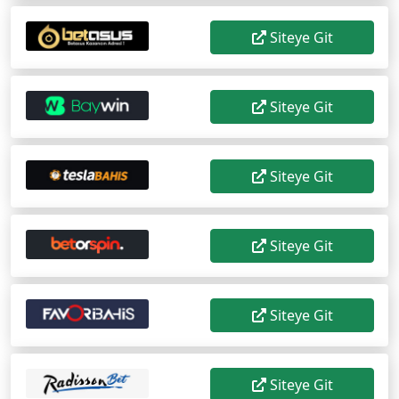
Siteye Git
Siteye Git
Siteye Git
Siteye Git
Siteye Git
Siteye Git