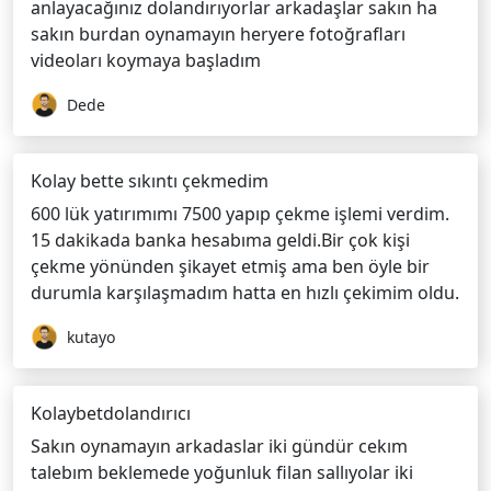
anlayacağınız dolandırıyorlar arkadaşlar sakın ha
sakın burdan oynamayın heryere fotoğrafları
videoları koymaya başladım
Dede
Kolay bette sıkıntı çekmedim
600 lük yatırımımı 7500 yapıp çekme işlemi verdim.
15 dakikada banka hesabıma geldi.Bir çok kişi
çekme yönünden şikayet etmiş ama ben öyle bir
durumla karşılaşmadım hatta en hızlı çekimim oldu.
kutayo
Kolaybetdolandırıcı
Sakın oynamayın arkadaslar iki gündür cekım
talebım beklemede yoğunluk filan sallıyolar iki