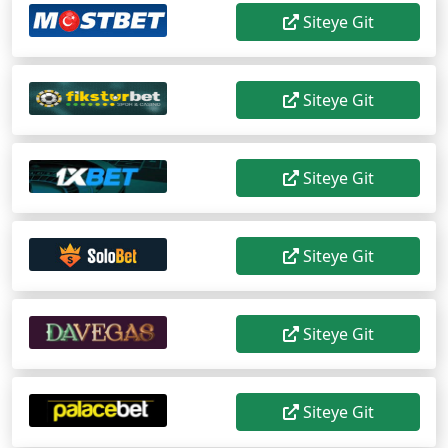
Siteye Git
Siteye Git
Siteye Git
Siteye Git
Siteye Git
Siteye Git