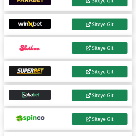
Siteye Git
Siteye Git
Siteye Git
Siteye Git
Siteye Git
Siteye Git