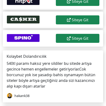
Siteye Git
Siteye Git
Siteye Git
Kolaybet Dolandırıcılık
540tl paramı haksız yere sildiler bu sitede artıya
gecince hemen engellemeler getiriyorlar.Cok
borcunuz yok ise yasadışı bahis oynamayın bütün
siteler böyle artıya geçtiğiniz anda sizi kazancınızı
alıp kapı dışarı atarlar
hakank38