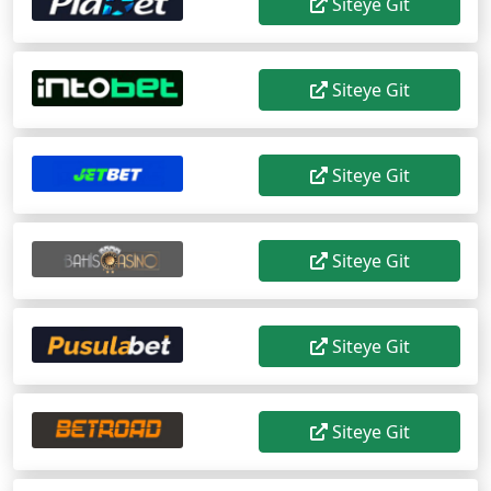
Siteye Git
Siteye Git
Siteye Git
Siteye Git
Siteye Git
Siteye Git