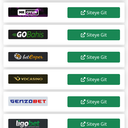
Siteye Git
Siteye Git
Siteye Git
Siteye Git
Siteye Git
Siteye Git