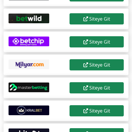
Siteye Git
Siteye Git
Siteye Git
Siteye Git
Siteye Git