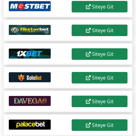
Siteye Git
Siteye Git
Siteye Git
Siteye Git
Siteye Git
Siteye Git