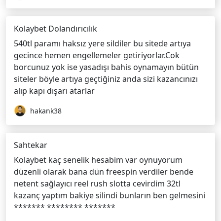
Kolaybet Dolandırıcılık
540tl paramı haksız yere sildiler bu sitede artıya
gecince hemen engellemeler getiriyorlar.Cok
borcunuz yok ise yasadışı bahis oynamayın bütün
siteler böyle artıya geçtiğiniz anda sizi kazancınızı
alıp kapı dışarı atarlar
hakank38
Sahtekar
Kolaybet kaç senelik hesabim var oynuyorum
düzenli olarak bana dün freespin verdiler bende
netent sağlayıcı reel rush slotta cevirdim 32tl
kazanç yaptım bakiye silindi bunların ben gelmesini
******* ******** *******