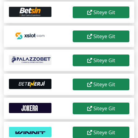
Siteye Git
Siteye Git
Siteye Git
Siteye Git
Siteye Git
Siteye Git