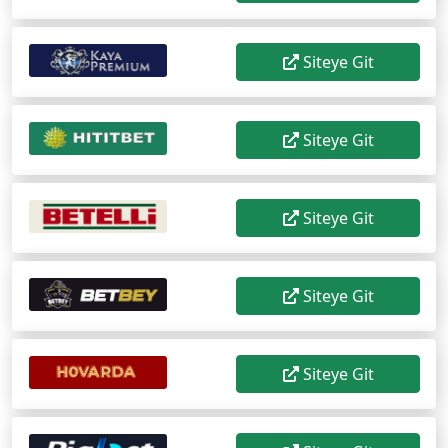
Siteye Git
Siteye Git
Siteye Git
Siteye Git
Siteye Git