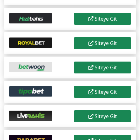
Siteye Git
Siteye Git
Siteye Git
Siteye Git
Siteye Git