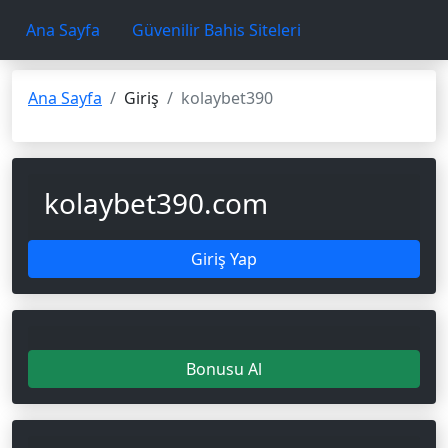
Ana Sayfa
Güvenilir Bahis Siteleri
Ana Sayfa
Giriş
kolaybet390
kolaybet390.com
Giriş Yap
Bonusu Al