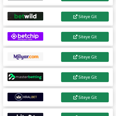
Siteye Git
Siteye Git
Siteye Git
Siteye Git
Siteye Git