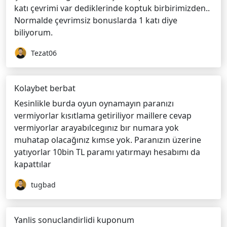
katı çevrimi var dediklerinde koptuk birbirimizden..
Normalde çevrimsiz bonuslarda 1 katı diye
biliyorum.
Tezat06
Kolaybet berbat
Kesinlikle burda oyun oynamayın paranızı
vermiyorlar kısıtlama getiriliyor maillere cevap
vermiyorlar arayabılcegınız bır numara yok
muhatap olacağınız kımse yok. Paranızın üzerine
yatıyorlar 10bin TL paramı yatırmayı hesabımı da
kapattılar
tugbad
Yanlis sonuclandirlidi kuponum