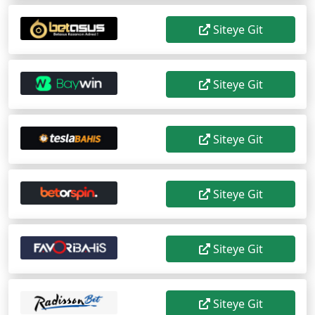
Siteye Git
Siteye Git
Siteye Git
Siteye Git
Siteye Git
Siteye Git