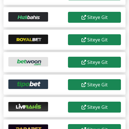
Siteye Git
Siteye Git
Siteye Git
Siteye Git
Siteye Git