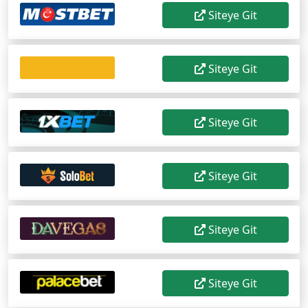
Siteye Git
Siteye Git
Siteye Git
Siteye Git
Siteye Git
Siteye Git