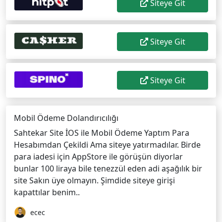
Siteye Git
Siteye Git
Siteye Git
Mobil Ödeme Dolandırıcılığı
Sahtekar Site İOS ile Mobil Ödeme Yaptım Para
Hesabımdan Çekildi Ama siteye yatırmadılar. Birde
para iadesi için AppStore ile görüşün diyorlar
bunlar 100 liraya bile tenezzül eden adi aşağılık bir
site Sakın üye olmayın. Şimdide siteye girişi
kapattılar benim..
ecec