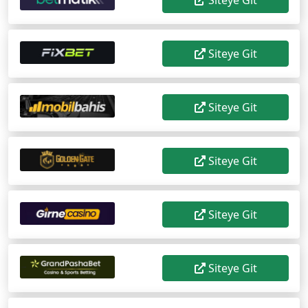
Siteye Git
Siteye Git
Siteye Git
Siteye Git
Siteye Git
Siteye Git