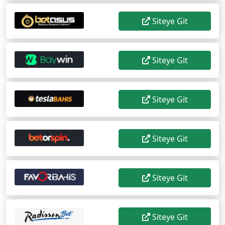
Siteye Git
Siteye Git
Siteye Git
Siteye Git
Siteye Git
Siteye Git