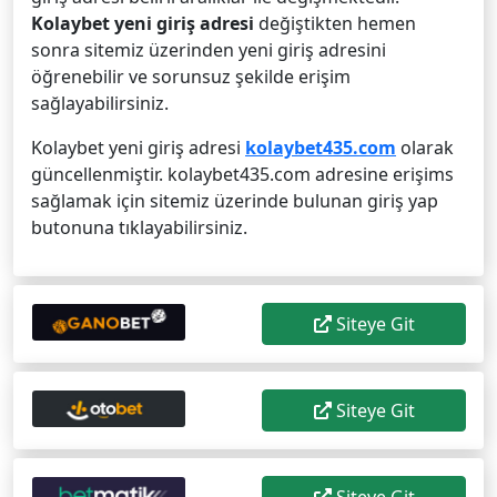
Kolaybet yeni giriş adresi
değiştikten hemen
sonra sitemiz üzerinden yeni giriş adresini
öğrenebilir ve sorunsuz şekilde erişim
sağlayabilirsiniz.
Kolaybet yeni giriş adresi
kolaybet435.com
olarak
güncellenmiştir. kolaybet435.com adresine erişims
sağlamak için sitemiz üzerinde bulunan giriş yap
butonuna tıklayabilirsiniz.
Siteye Git
Siteye Git