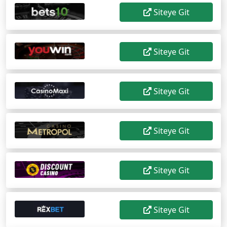
Siteye Git
Siteye Git
Siteye Git
Siteye Git
Siteye Git
Siteye Git