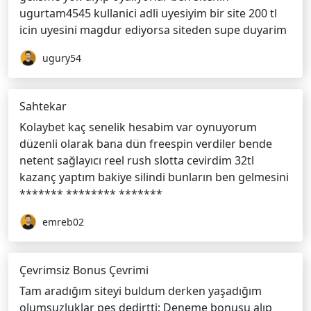
ugurtam4545 kullanici adli uyesiyim bir site 200 tl
icin uyesini magdur ediyorsa siteden supe duyarim
ugury54
Sahtekar
Kolaybet kaç senelik hesabim var oynuyorum
düzenli olarak bana dün freespin verdiler bende
netent sağlayıcı reel rush slotta cevirdim 32tl
kazanç yaptım bakiye silindi bunların ben gelmesini
******* ******** *******
emreb02
Çevrimsiz Bonus Çevrimi
Tam aradığım siteyi buldum derken yaşadığım
olumsuzluklar pes dedirtti; Deneme bonusu alıp