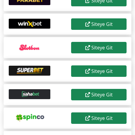
Siteye Git
Siteye Git
Siteye Git
Siteye Git
Siteye Git
Siteye Git