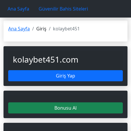
Ana Sayfa
Güvenilir Bahis Siteleri
Ana Sayfa
Giriş
kolaybet451
kolaybet451.com
Giriş Yap
Bonusu Al