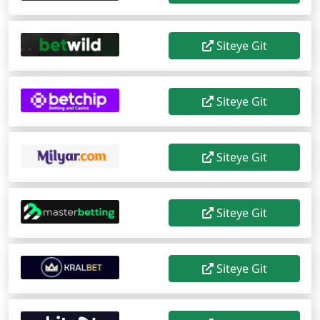
Siteye Git
Siteye Git
Siteye Git
Siteye Git
Siteye Git