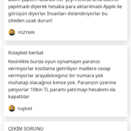
yapılmadı diyerek hesaba para aktarılmadı Apple ile
görüşün diyorlar. İnsanları dolandırıyorlar bu
siteden uzak durun!
YGZYMN
Kolaybet berbat
Kesinlikle burda oyun oynamayın paranızı
vermiyorlar kısıtlama getiriliyor maillere cevap
vermiyorlar arayabılcegınız bır numara yok
muhatap olacağınız kımse yok. Paranızın üzerine
yatıyorlar 10bin TL paramı yatırmayı hesabımı da
kapattılar
tugbad
ÇEKİM SORUNU