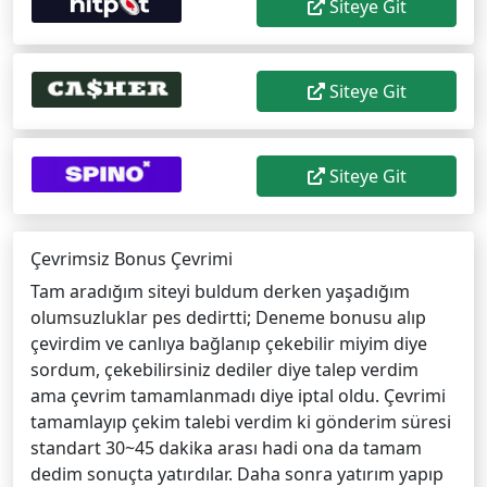
Siteye Git
Siteye Git
Siteye Git
Çevrimsiz Bonus Çevrimi
Tam aradığım siteyi buldum derken yaşadığım
olumsuzluklar pes dedirtti; Deneme bonusu alıp
çevirdim ve canlıya bağlanıp çekebilir miyim diye
sordum, çekebilirsiniz dediler diye talep verdim
ama çevrim tamamlanmadı diye iptal oldu. Çevrimi
tamamlayıp çekim talebi verdim ki gönderim süresi
standart 30~45 dakika arası hadi ona da tamam
dedim sonuçta yatırdılar. Daha sonra yatırım yapıp