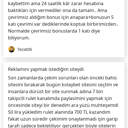
kaybettim ama 24 saatlik kâr zarar hesabına
baktıkları için vermediler ona da tamam.. Ama
çevrimsiz aldığım bonus için anapara+bonusun 5
katı çevrimi var dediklerinde koptuk birbirimizden..
Normalde çevrimsiz bonuslarda 1 katı diye
biliyorum.
Tezat06
Reklamını yapmak istediğim siteydi
Son zamanlarda çekim sorunları olan önceki bahis
sitesini bırakarak bugün kolaybet sitesini seçtim ve
insanlara dürüst bir site sunmak adına 7 bin
takipcili rulet kanalımda paylasimini yapmak için
öncesinde siteyi bir denedim ara yüzü muhteşemdi
50 lira yükledim rulet alanında 700 TL kazandım
fakat uzun süredir çekimim onaylanmadı işin garip
tarafı sadece bekletiliyor gerçekten böyle sitelerin