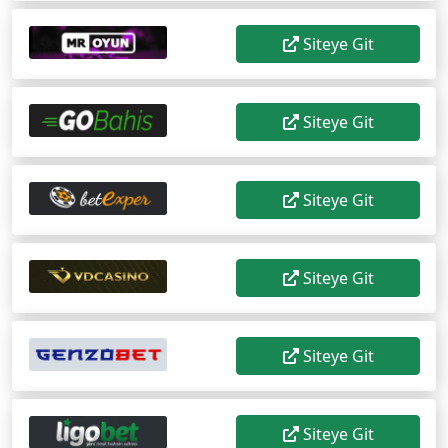
Siteye Git
Siteye Git
Siteye Git
Siteye Git
Siteye Git
Siteye Git