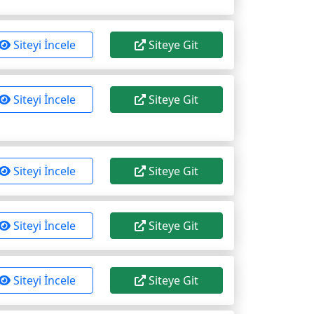
Siteyi İncele
Siteye Git
Siteyi İncele
Siteye Git
Siteyi İncele
Siteye Git
Siteyi İncele
Siteye Git
Siteyi İncele
Siteye Git