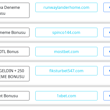
ava Deneme
runwaylanderhome.com
usu
Deneme Bonusu
spinco144.com
00TL Bonus
mostbet.com
GELDIN + 250
fiksturbet547.com
NEME BONUSU
yıt Bonusu
1xbet.com