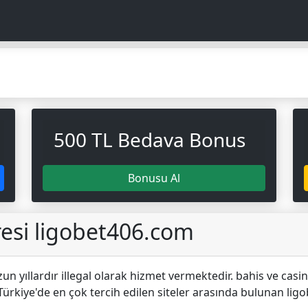
500 TL Bedava Bonus
Bonusu Al
resi ligobet406.com
zun yıllardır illegal olarak hizmet vermektedir. bahis ve casi
ürkiye'de en çok tercih edilen siteler arasında bulunan ligobet