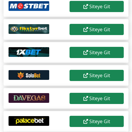
Siteye Git
Siteye Git
Siteye Git
Siteye Git
Siteye Git
Siteye Git