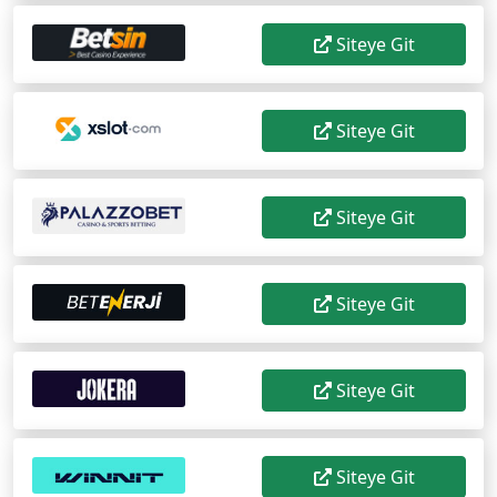
Siteye Git
Siteye Git
Siteye Git
Siteye Git
Siteye Git
Siteye Git