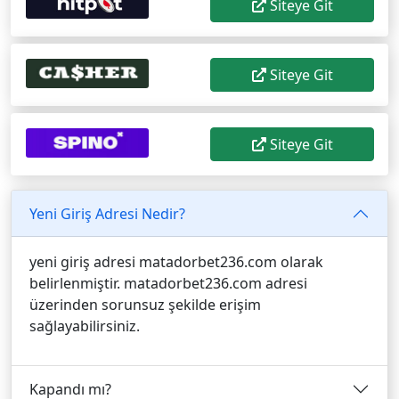
Siteye Git
Siteye Git
Siteye Git
Yeni Giriş Adresi Nedir?
yeni giriş adresi matadorbet236.com olarak
belirlenmiştir. matadorbet236.com adresi
üzerinden sorunsuz şekilde erişim
sağlayabilirsiniz.
Kapandı mı?