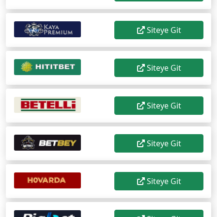
Siteye Git
Siteye Git
Siteye Git
Siteye Git
Siteye Git