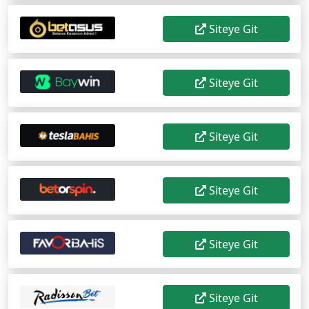
Siteye Git
Siteye Git
Siteye Git
Siteye Git
Siteye Git
Siteye Git