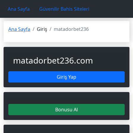
Ana Sayfa
Güvenilir Bahis Siteleri
Ana Sayfa
Giriş
matadorbet236
matadorbet236.com
Giriş Yap
Bonusu Al