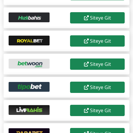
Siteye Git
Siteye Git
Siteye Git
Siteye Git
Siteye Git