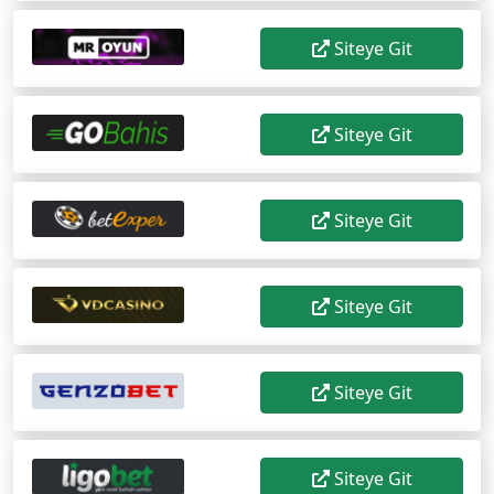
Siteye Git
Siteye Git
Siteye Git
Siteye Git
Siteye Git
Siteye Git