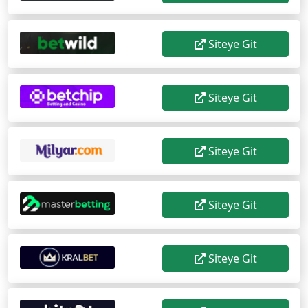
Siteye Git
Siteye Git
Siteye Git
Siteye Git
Siteye Git