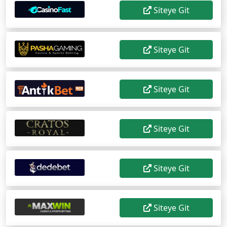
Siteye Git
Siteye Git
Siteye Git
Siteye Git
Siteye Git
Siteye Git