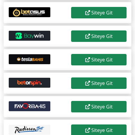
Siteye Git
Siteye Git
Siteye Git
Siteye Git
Siteye Git
Siteye Git