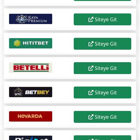
Siteye Git
Siteye Git
Siteye Git
Siteye Git
Siteye Git