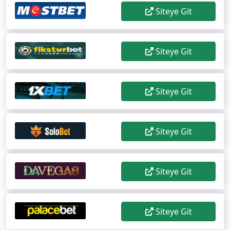
Siteye Git
Siteye Git
Siteye Git
Siteye Git
Siteye Git
Siteye Git