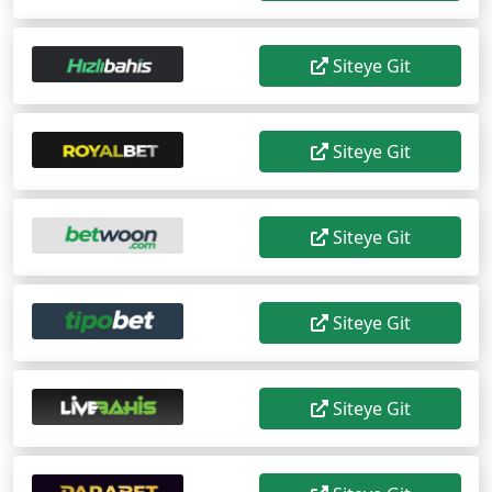
Siteye Git
Siteye Git
Siteye Git
Siteye Git
Siteye Git