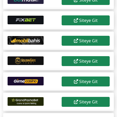
Siteye Git
Siteye Git
Siteye Git
Siteye Git
Siteye Git
Siteye Git