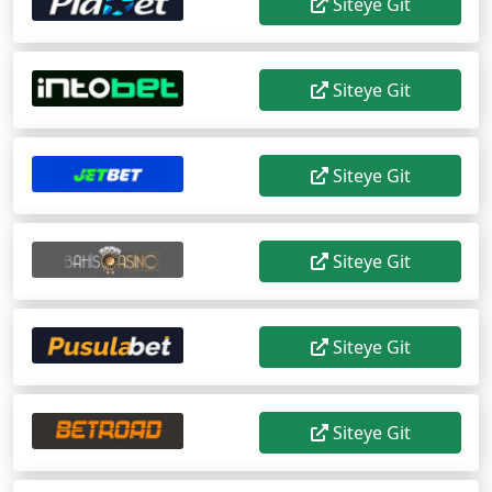
Siteye Git
Siteye Git
Siteye Git
Siteye Git
Siteye Git
Siteye Git