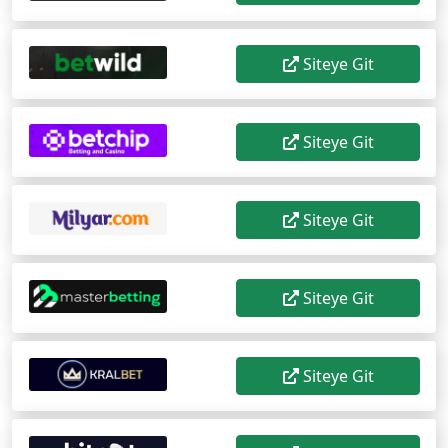
Siteye Git
Siteye Git
Siteye Git
Siteye Git
Siteye Git