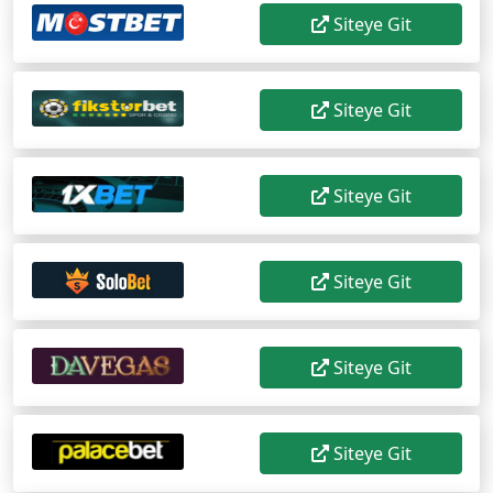
Siteye Git
Siteye Git
Siteye Git
Siteye Git
Siteye Git
Siteye Git