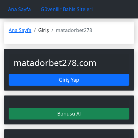
Ana Sayfa
Güvenilir Bahis Siteleri
Ana Sayfa
Giriş
matadorbet278
matadorbet278.com
Giriş Yap
Bonusu Al