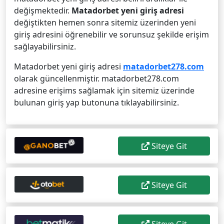
değişmektedir.
Matadorbet yeni giriş adresi
değiştikten hemen sonra sitemiz üzerinden yeni
giriş adresini öğrenebilir ve sorunsuz şekilde erişim
sağlayabilirsiniz.
Matadorbet yeni giriş adresi
matadorbet278.com
olarak güncellenmiştir. matadorbet278.com
adresine erişims sağlamak için sitemiz üzerinde
bulunan giriş yap butonuna tıklayabilirsiniz.
Siteye Git
Siteye Git