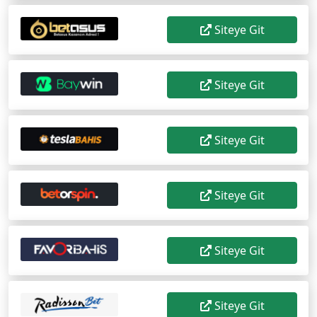
Siteye Git
Siteye Git
Siteye Git
Siteye Git
Siteye Git
Siteye Git