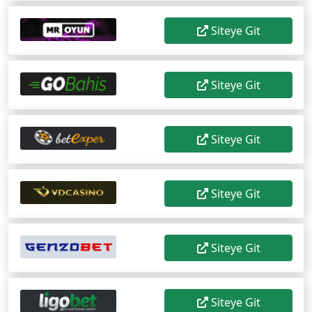
Siteye Git
Siteye Git
Siteye Git
Siteye Git
Siteye Git
Siteye Git