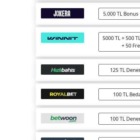
5.000 TL Bonus 
5000 TL + 500 T
+ 50 Fr
125 TL Den
100 TL Bed
100 TL Den