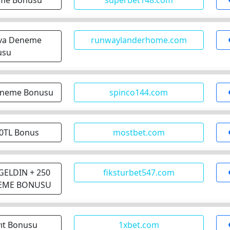
eme Bonusu
superbet148.com
ava Deneme
runwaylanderhome.com
usu
Deneme Bonusu
spinco144.com
00TL Bonus
mostbet.com
GELDIN + 250
fiksturbet547.com
NEME BONUSU
yıt Bonusu
1xbet.com