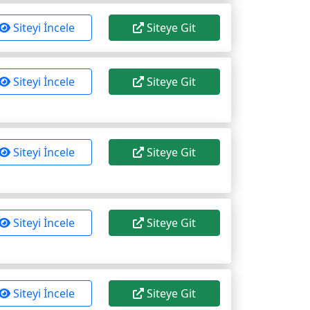
Siteyi İncele
Siteye Git
Siteyi İncele
Siteye Git
Siteyi İncele
Siteye Git
Siteyi İncele
Siteye Git
Siteyi İncele
Siteye Git