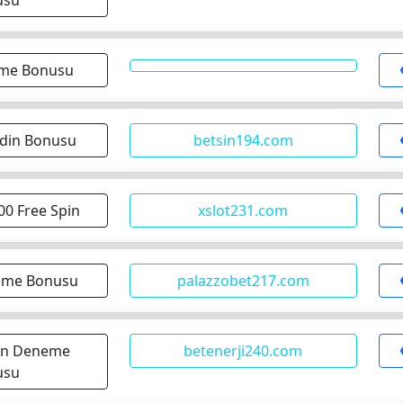
usu
eme Bonusu
din Bonusu
betsin194.com
00 Free Spin
xslot231.com
eme Bonusu
palazzobet217.com
pin Deneme
betenerji240.com
usu