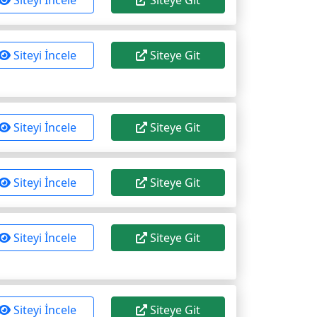
Siteyi İncele
Siteye Git
Siteyi İncele
Siteye Git
Siteyi İncele
Siteye Git
Siteyi İncele
Siteye Git
Siteyi İncele
Siteye Git
Siteyi İncele
Siteye Git