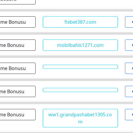
eme Bonusu
fixbet387.com
eme Bonusu
mobilbahis1271.com
eme Bonusu
eme Bonusu
eme Bonusu
ww1.grandpashabet1305.co
m