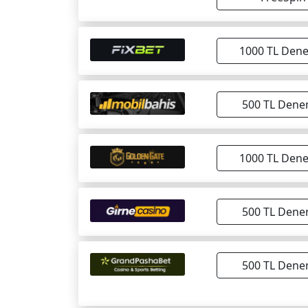
1000 TL Den
500 TL Den
1000 TL Den
500 TL Den
500 TL Den