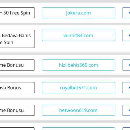
+ 50 Free Spin
jokera.com
L Bedava Bahis
winnit84.com
ee Spin
eme Bonusu
hizlibahis660.com
ava Bonus
royalbet571.com
eme Bonusu
betwoon619.com