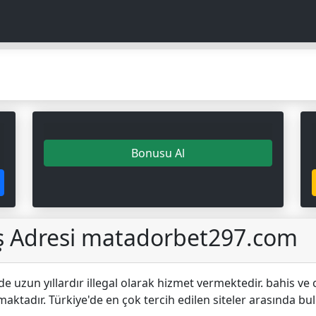
Bonusu Al
iş Adresi matadorbet297.com
de uzun yıllardır illegal olarak hizmet vermektedir. bahis ve 
aktadır. Türkiye'de en çok tercih edilen siteler arasında bu