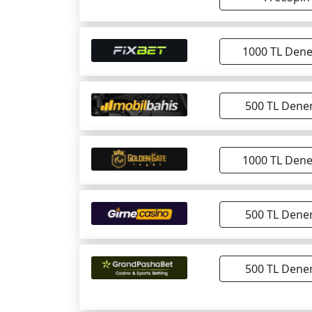
1000 TL Den
500 TL Den
1000 TL Den
500 TL Den
500 TL Den