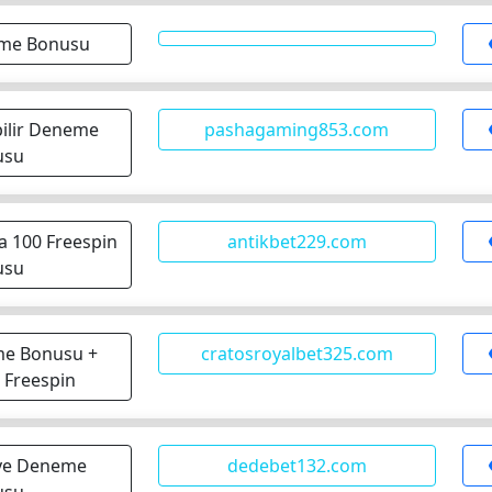
eme Bonusu
bilir Deneme
pashagaming853.com
usu
a 100 Freespin
antikbet229.com
usu
me Bonusu +
cratosroyalbet325.com
 Freespin
iye Deneme
dedebet132.com