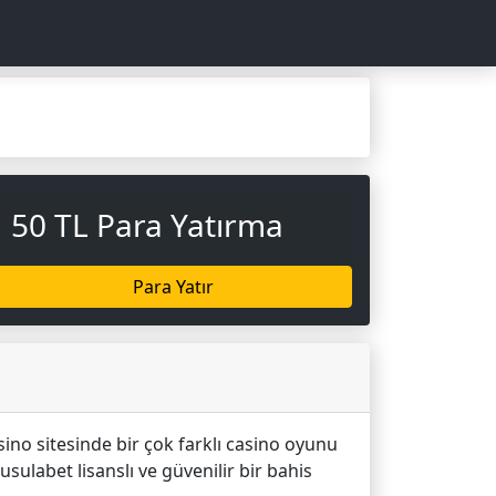
50 TL Para Yatırma
Para Yatır
sino sitesinde bir çok farklı casino oyunu
sulabet lisanslı ve güvenilir bir bahis