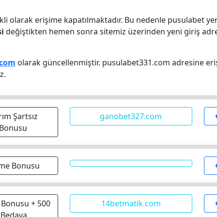
li olarak erişime kapatılmaktadır. Bu nedenle pusulabet yeni g
si
değiştikten hemen sonra sitemiz üzerinden yeni giriş adre
.com
olarak güncellenmiştir. pusulabet331.com adresine eri
z.
rım Şartsız
ganobet327.com
Bonusu
eme Bonusu
 Bonusu + 500
14betmatik.com
 Bedava