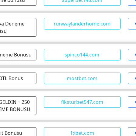
eme Bonusu
superbet148.com
ava Deneme
runwaylanderhome.com
usu
Deneme Bonusu
spinco144.com
00TL Bonus
mostbet.com
GELDIN + 250
fiksturbet547.com
NEME BONUSU
yıt Bonusu
1xbet.com