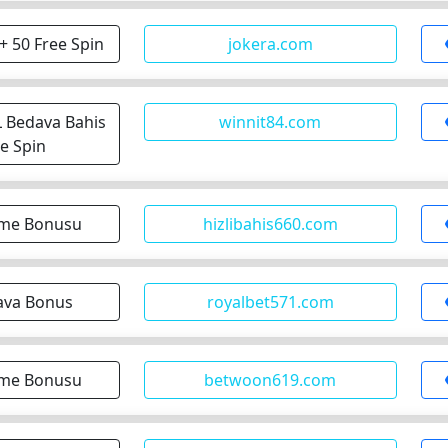
+ 50 Free Spin
jokera.com
L Bedava Bahis
winnit84.com
ee Spin
eme Bonusu
hizlibahis660.com
ava Bonus
royalbet571.com
eme Bonusu
betwoon619.com