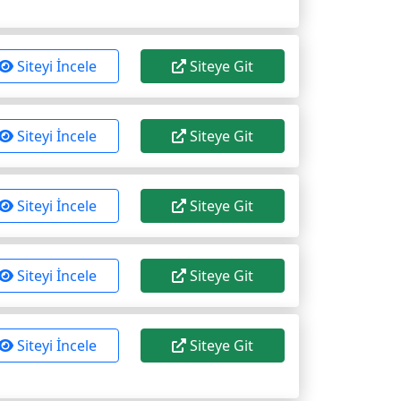
Siteyi İncele
Siteye Git
Siteyi İncele
Siteye Git
Siteyi İncele
Siteye Git
Siteyi İncele
Siteye Git
Siteyi İncele
Siteye Git