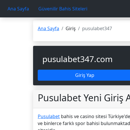
Ana Sayfa
Güvenilir Bahis Siteleri
Ana Sayfa
Giriş
pusulabet347
pusulabet347.com
Giriş Yap
Pusulabet Yeni Giriş
Pusulabet
bahis ve casino sitesi Türkiye'de
ve binlerce farklı spor bahisi bulunmaktadı