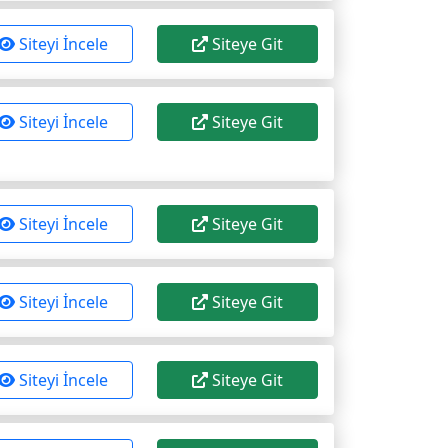
Siteyi İncele
Siteye Git
Siteyi İncele
Siteye Git
Siteyi İncele
Siteye Git
Siteyi İncele
Siteye Git
Siteyi İncele
Siteye Git