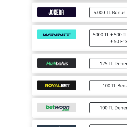
5.000 TL Bonus 
5000 TL + 500 T
+ 50 Fr
125 TL Den
100 TL Bed
100 TL Den