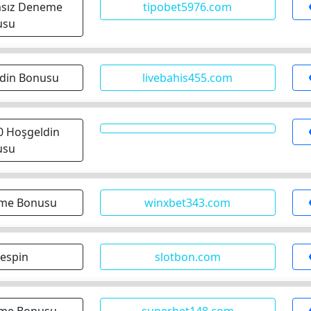
ımsız Deneme
tipobet5976.com
usu
din Bonusu
livebahis455.com
0 Hoşgeldin
usu
eme Bonusu
winxbet343.com
eespin
slotbon.com