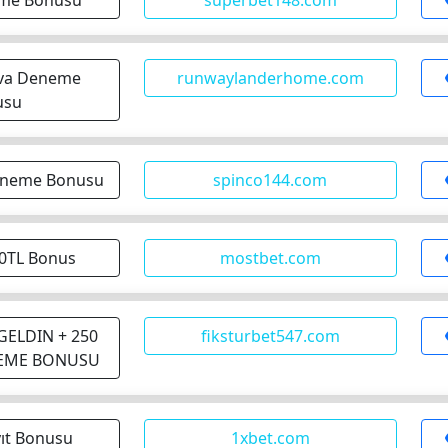
eme Bonusu
superbet148.com
ava Deneme
runwaylanderhome.com
usu
Deneme Bonusu
spinco144.com
00TL Bonus
mostbet.com
GELDIN + 250
fiksturbet547.com
NEME BONUSU
yıt Bonusu
1xbet.com