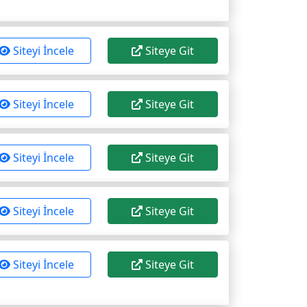
Siteyi İncele
Siteye Git
Siteyi İncele
Siteye Git
Siteyi İncele
Siteye Git
Siteyi İncele
Siteye Git
Siteyi İncele
Siteye Git