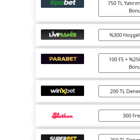
750 TL Yatır
Bon
%300 Hoşgel
100 FS + %25
Bon
200 TL Den
300 Fr