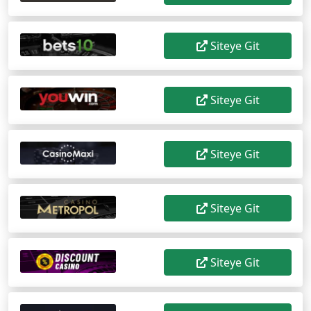
Siteye Git
Siteye Git
Siteye Git
Siteye Git
Siteye Git