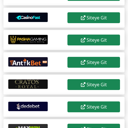
Siteye Git
Siteye Git
Siteye Git
Siteye Git
Siteye Git