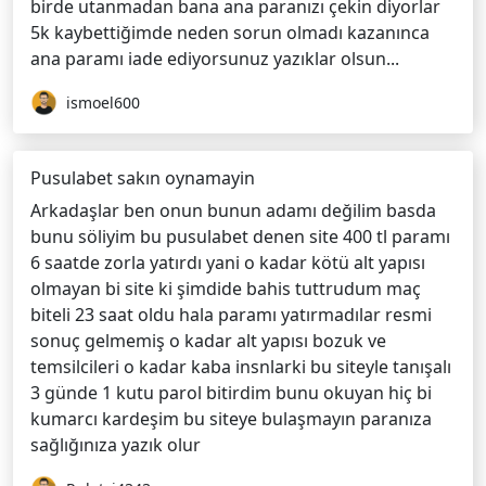
birde utanmadan bana ana paranızı çekin diyorlar
5k kaybettiğimde neden sorun olmadı kazanınca
ana paramı iade ediyorsunuz yazıklar olsun...
ismoel600
Pusulabet sakın oynamayin
Arkadaşlar ben onun bunun adamı değilim basda
bunu söliyim bu pusulabet denen site 400 tl paramı
6 saatde zorla yatırdı yani o kadar kötü alt yapısı
olmayan bi site ki şimdide bahis tuttrudum maç
biteli 23 saat oldu hala paramı yatırmadılar resmi
sonuç gelmemiş o kadar alt yapısı bozuk ve
temsilcileri o kadar kaba insnlarki bu siteyle tanışalı
3 günde 1 kutu parol bitirdim bunu okuyan hiç bi
kumarcı kardeşim bu siteye bulaşmayın paranıza
sağlığınıza yazık olur