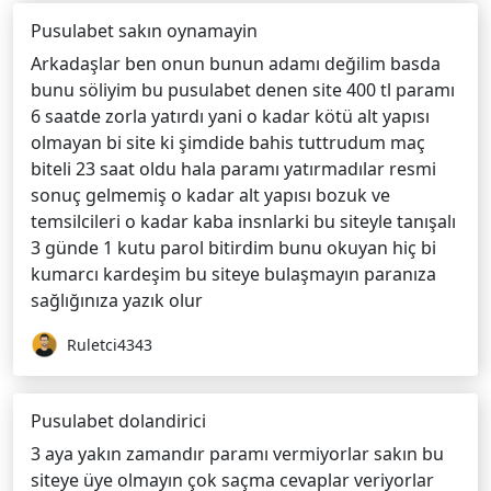
Pusulabet sakın oynamayin
Arkadaşlar ben onun bunun adamı değilim basda
bunu söliyim bu pusulabet denen site 400 tl paramı
6 saatde zorla yatırdı yani o kadar kötü alt yapısı
olmayan bi site ki şimdide bahis tuttrudum maç
biteli 23 saat oldu hala paramı yatırmadılar resmi
sonuç gelmemiş o kadar alt yapısı bozuk ve
temsilcileri o kadar kaba insnlarki bu siteyle tanışalı
3 günde 1 kutu parol bitirdim bunu okuyan hiç bi
kumarcı kardeşim bu siteye bulaşmayın paranıza
sağlığınıza yazık olur
Ruletci4343
Pusulabet dolandirici
3 aya yakın zamandır paramı vermiyorlar sakın bu
siteye üye olmayın çok saçma cevaplar veriyorlar