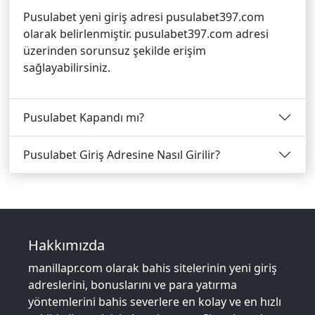
Pusulabet yeni giriş adresi pusulabet397.com
olarak belirlenmiştir. pusulabet397.com adresi
üzerinden sorunsuz şekilde erişim
sağlayabilirsiniz.
Pusulabet Kapandı mı?
Pusulabet Giriş Adresine Nasıl Girilir?
Hakkımızda
manillapr.com olarak bahis sitelerinin yeni giriş
adreslerini, bonuslarını ve para yatırma
yöntemlerini bahis severlere en kolay ve en hızlı