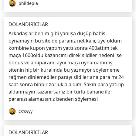
phildepia
DOLANDIRICILAR
Arkadaşlar benim gibi yanlışa düşüp bahis
oynamayın bu site de paranız net kalır, üye oldum
kombine kupon yaptım yattı sonra 400attım tek
maça 1600oldu kazancımı direk sildiler nedeni ise
bonus ve anaparamı aynı maça oynamammış
sitenin hiç bir kuralında bu yazmıyor söylememe
rağmen dinlemediler parayı sildiler ana para mı 24
saat sonra binbir zorlukla aldım. Sakın para yatırıp
aldanmayın kazanırsanız bir türlü bahane ile
paranızı alamazsınız benden söylemesi
Ozsyyy
DOLANDIRICILAR