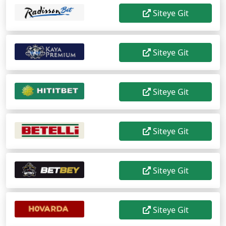
Siteye Git
Siteye Git
Siteye Git
Siteye Git
Siteye Git
Siteye Git