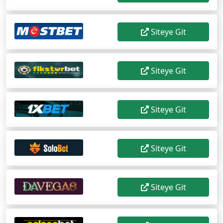
Siteye Git
Siteye Git
Siteye Git
Siteye Git
Siteye Git