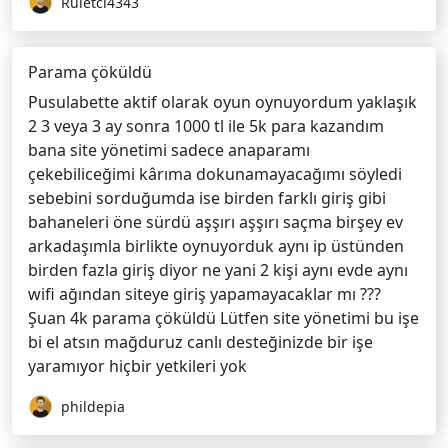
Ruletci4343
Parama çöküldü
Pusulabette aktif olarak oyun oynuyordum yaklaşık
2 3 veya 3 ay sonra 1000 tl ile 5k para kazandım
bana site yönetimi sadece anaparamı
çekebiliceğimi kârıma dokunamayacağımı söyledi
sebebini sorduğumda ise birden farklı giriş gibi
bahaneleri öne sürdü aşşırı aşşırı saçma birşey ev
arkadaşımla birlikte oynuyorduk aynı ip üstünden
birden fazla giriş diyor ne yani 2 kişi aynı evde aynı
wifi ağından siteye giriş yapamayacaklar mı ???
Şuan 4k parama çöküldü Lütfen site yönetimi bu işe
bi el atsın mağduruz canlı desteğinizde bir işe
yaramıyor hiçbir yetkileri yok
phildepia