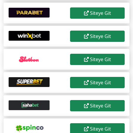
Siteye Git
Siteye Git
Siteye Git
Siteye Git
Siteye Git
Siteye Git