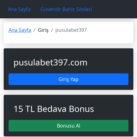
Ana Sayfa
Güvenilir Bahis Siteleri
Ana Sayfa
Giriş
pusulabet397
pusulabet397.com
Giriş Yap
15 TL Bedava Bonus
Bonusu Al