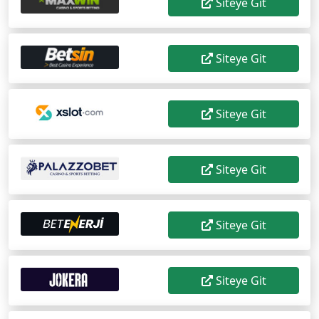
Siteye Git
Siteye Git
Siteye Git
Siteye Git
Siteye Git
Siteye Git