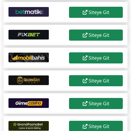
Siteye Git
Siteye Git
Siteye Git
Siteye Git
Siteye Git
Siteye Git