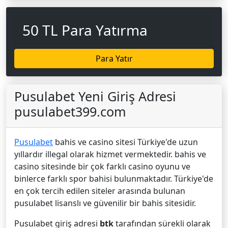
50 TL Para Yatırma
Para Yatır
Pusulabet Yeni Giriş Adresi
pusulabet399.com
Pusulabet
bahis ve casino sitesi Türkiye'de uzun
yıllardır illegal olarak hizmet vermektedir. bahis ve
casino sitesinde bir çok farklı casino oyunu ve
binlerce farklı spor bahisi bulunmaktadır. Türkiye'de
en çok tercih edilen siteler arasında bulunan
pusulabet lisanslı ve güvenilir bir bahis sitesidir.
Pusulabet giriş adresi
btk
tarafından sürekli olarak