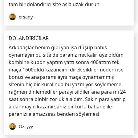
tam bir dolandırıcı site asla uzak durun
ersany
DOLANDIRICILAR
Arkadaşlar benim gibi yanlışa düşüp bahis
oynamayın bu site de paranız net kalır, üye oldum
kombine kupon yaptım yattı sonra 400attım tek
maça 1600oldu kazancımı direk sildiler nedeni ise
bonus ve anaparamı aynı maça oynamammış
sitenin hiç bir kuralında bu yazmıyor söylememe
rağmen dinlemediler parayı sildiler ana para mı 24
saat sonra binbir zorlukla aldım. Sakın para yatırıp
aldanmayın kazanırsanız bir türlü bahane ile
paranızı alamazsınız benden söylemesi
Ozsyyy