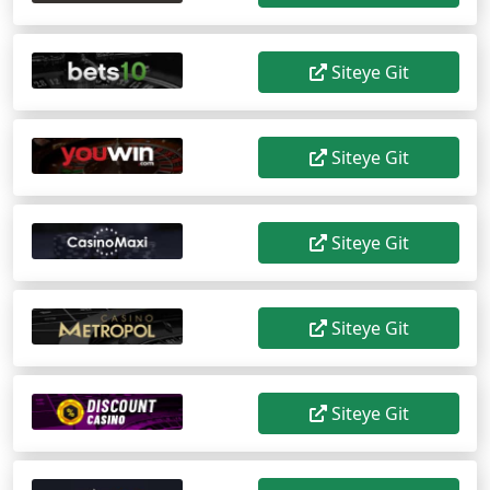
Siteye Git
Siteye Git
Siteye Git
Siteye Git
Siteye Git