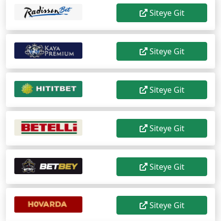
Siteye Git
Siteye Git
Siteye Git
Siteye Git
Siteye Git
Siteye Git