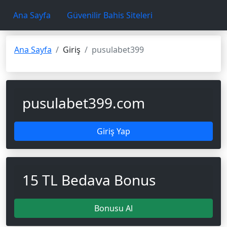
Ana Sayfa
Güvenilir Bahis Siteleri
Ana Sayfa
Giriş
pusulabet399
pusulabet399.com
Giriş Yap
15 TL Bedava Bonus
Bonusu Al