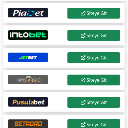
Siteye Git
Siteye Git
Siteye Git
Siteye Git
Siteye Git
Siteye Git