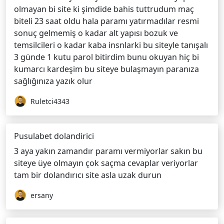
olmayan bi site ki şimdide bahis tuttrudum maç
biteli 23 saat oldu hala paramı yatırmadılar resmi
sonuç gelmemiş o kadar alt yapısı bozuk ve
temsilcileri o kadar kaba insnlarki bu siteyle tanışalı
3 günde 1 kutu parol bitirdim bunu okuyan hiç bi
kumarcı kardeşim bu siteye bulaşmayın paranıza
sağlığınıza yazık olur
Ruletci4343
Pusulabet dolandirici
3 aya yakın zamandır paramı vermiyorlar sakın bu
siteye üye olmayın çok saçma cevaplar veriyorlar
tam bir dolandırıcı site asla uzak durun
ersany