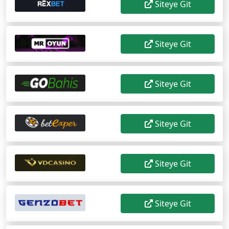
Siteye Git
Siteye Git
Siteye Git
Siteye Git
Siteye Git
Siteye Git