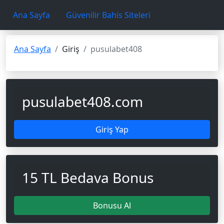
Ana Sayfa
Güvenilir Bahis Siteleri
Ana Sayfa
Giriş
pusulabet408
pusulabet408.com
Giriş Yap
15 TL Bedava Bonus
Bonusu Al