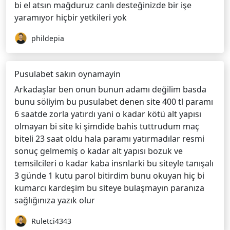
bi el atsın mağduruz canlı desteğinizde bir işe
yaramıyor hiçbir yetkileri yok
phildepia
Pusulabet sakın oynamayin
Arkadaşlar ben onun bunun adamı değilim basda
bunu söliyim bu pusulabet denen site 400 tl paramı
6 saatde zorla yatırdı yani o kadar kötü alt yapısı
olmayan bi site ki şimdide bahis tuttrudum maç
biteli 23 saat oldu hala paramı yatırmadılar resmi
sonuç gelmemiş o kadar alt yapısı bozuk ve
temsilcileri o kadar kaba insnlarki bu siteyle tanışalı
3 günde 1 kutu parol bitirdim bunu okuyan hiç bi
kumarcı kardeşim bu siteye bulaşmayın paranıza
sağlığınıza yazık olur
Ruletci4343