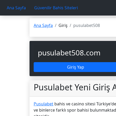
Ana Sayfa
Güvenilir Bahis Siteleri
Ana Sayfa
Giriş
pusulabet508
pusulabet508.com
Giriş Yap
Pusulabet Yeni Giriş
Pusulabet
bahis ve casino sitesi Türkiye'de
ve binlerce farklı spor bahisi bulunmaktadı