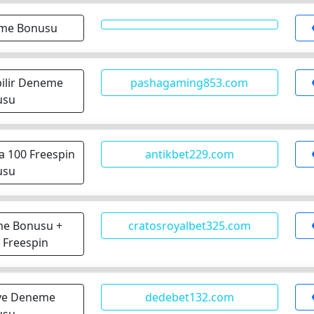
eme Bonusu
bilir Deneme
pashagaming853.com
usu
a 100 Freespin
antikbet229.com
usu
me Bonusu +
cratosroyalbet325.com
 Freespin
iye Deneme
dedebet132.com