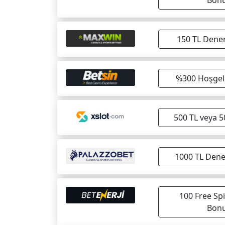
Bon
150 TL Den
%300 Hoşgel
500 TL veya 5
1000 TL Den
100 Free S
Bon