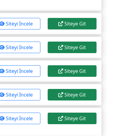
Siteyi İncele
Siteye Git
Siteyi İncele
Siteye Git
Siteyi İncele
Siteye Git
Siteyi İncele
Siteye Git
Siteyi İncele
Siteye Git