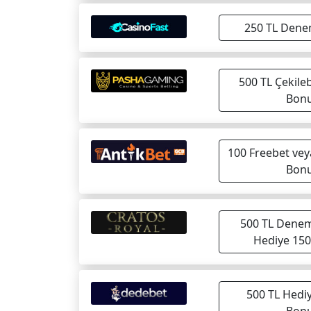
250 TL Den
500 TL Çekile
Bon
100 Freebet vey
Bon
500 TL Dene
Hediye 150
500 TL Hed