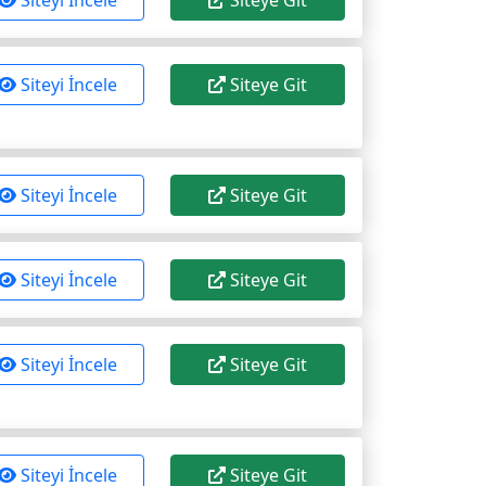
Siteyi İncele
Siteye Git
Siteyi İncele
Siteye Git
Siteyi İncele
Siteye Git
Siteyi İncele
Siteye Git
Siteyi İncele
Siteye Git
Siteyi İncele
Siteye Git