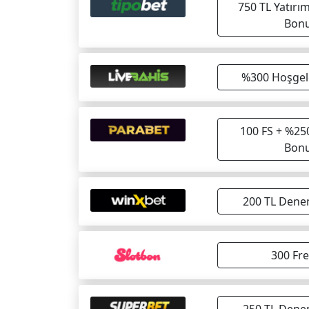
750 TL Yatır
Bon
%300 Hoşgel
100 FS + %25
Bon
200 TL Den
300 Fr