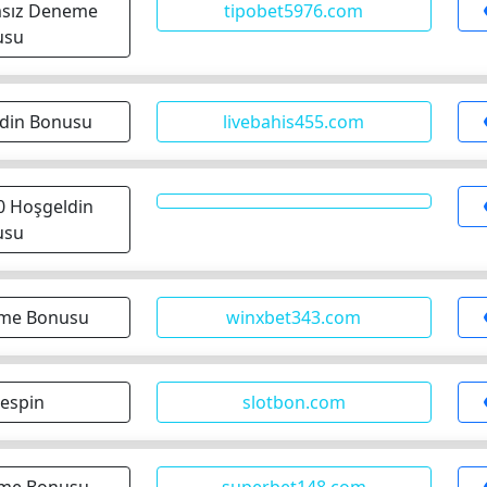
ımsız Deneme
tipobet5976.com
usu
din Bonusu
livebahis455.com
0 Hoşgeldin
usu
eme Bonusu
winxbet343.com
eespin
slotbon.com