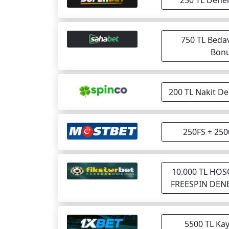
250 TL Den
750 TL Bed
Bon
200 TL Nakit 
250FS + 25
10.000 TL HOS
FREESPIN DE
5500 TL Ka