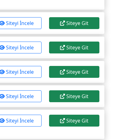
Siteyi İncele
Siteye Git
Siteyi İncele
Siteye Git
Siteyi İncele
Siteye Git
Siteyi İncele
Siteye Git
Siteyi İncele
Siteye Git