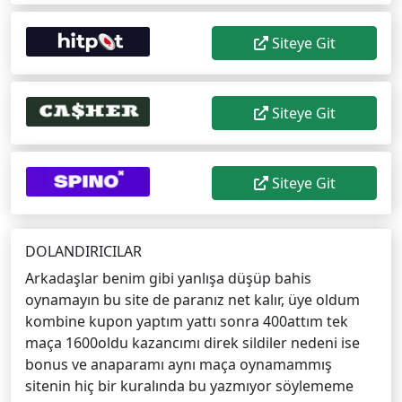
Siteye Git
Siteye Git
Siteye Git
DOLANDIRICILAR
Arkadaşlar benim gibi yanlışa düşüp bahis
oynamayın bu site de paranız net kalır, üye oldum
kombine kupon yaptım yattı sonra 400attım tek
maça 1600oldu kazancımı direk sildiler nedeni ise
bonus ve anaparamı aynı maça oynamammış
sitenin hiç bir kuralında bu yazmıyor söylememe