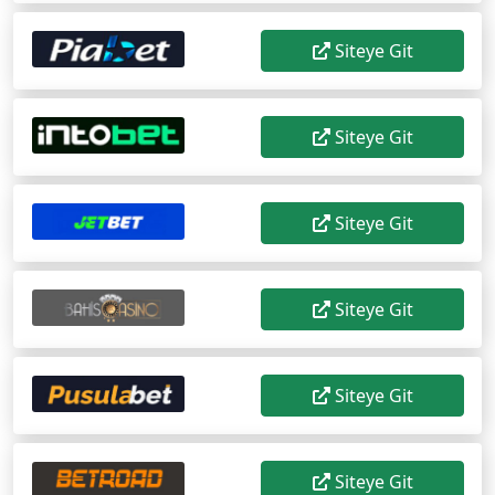
Siteye Git
Siteye Git
Siteye Git
Siteye Git
Siteye Git
Siteye Git