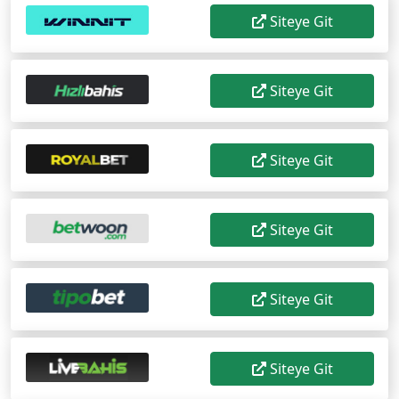
Siteye Git
Siteye Git
Siteye Git
Siteye Git
Siteye Git
Siteye Git