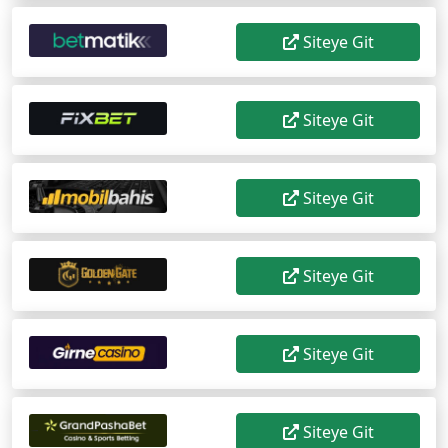
Siteye Git
Siteye Git
Siteye Git
Siteye Git
Siteye Git
Siteye Git