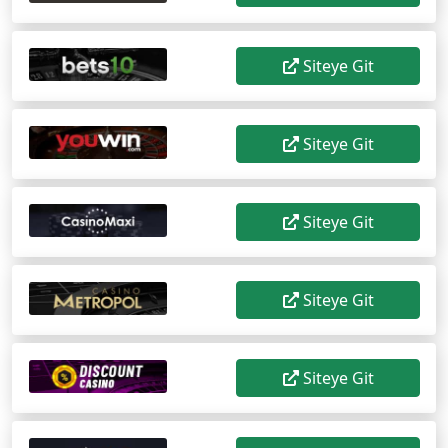
Siteye Git
Siteye Git
Siteye Git
Siteye Git
Siteye Git