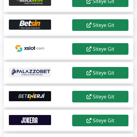
Siteye Git
Siteye Git
Siteye Git
Siteye Git
Siteye Git
Siteye Git