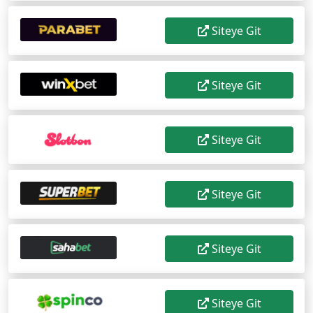
Siteye Git
Siteye Git
Siteye Git
Siteye Git
Siteye Git
Siteye Git