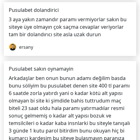
Pusulabet dolandirici
3 aya yakın zamandır paramı vermiyorlar sakın bu
siteye üye olmayın çok saçma cevaplar veriyorlar
tam bir dolandırıcı site asla uzak durun
ersany
Pusulabet sakın oynamayin
Arkadaşlar ben onun bunun adamı değilim basda
bunu söliyim bu pusulabet denen site 400 tl paramı
6 saatde zorla yatırdı yani o kadar kötü alt yapısı
olmayan bi site ki şimdide bahis tuttrudum maç
biteli 23 saat oldu hala paramı yatırmadılar resmi
sonuç gelmemiş o kadar alt yapısı bozuk ve
temsilcileri o kadar kaba insnlarki bu siteyle tanışalı
3 günde 1 kutu parol bitirdim bunu okuyan hiç bi
kumarcı kardeşim bu siteye bulaşmayın paranıza