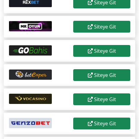
Siteye Git
Siteye Git
Siteye Git
Siteye Git
Siteye Git
Siteye Git