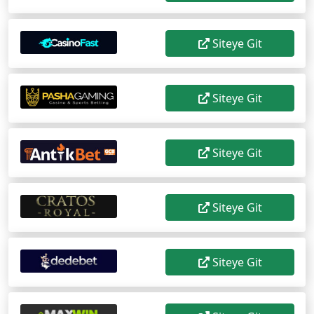
Siteye Git
Siteye Git
Siteye Git
Siteye Git
Siteye Git