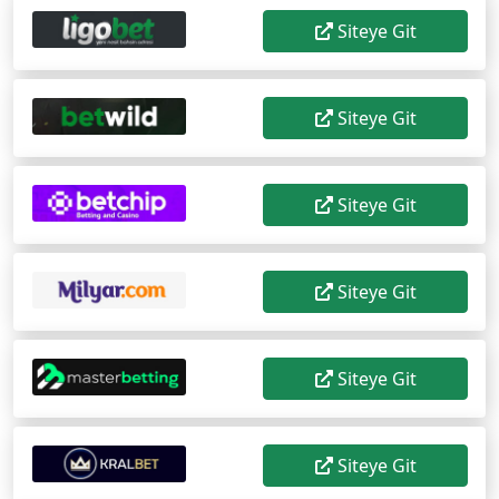
Siteye Git
Siteye Git
Siteye Git
Siteye Git
Siteye Git
Siteye Git