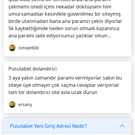
çekmemi istedi içimi nekadar döktüysem him
umursamadılar kesinlikle güvenilmez bir siteymiş
birde utanmadan bana ana paranızı çekin diyorlar
5k kaybettiğimde neden sorun olmadı kazanınca
ana paramı iade ediyorsunuz yazıklar olsun...
ismoel600
Pusulabet dolandirici
3 aya yakın zamandır paramı vermiyorlar sakın bu
siteye üye olmayın çok saçma cevaplar veriyorlar
tam bir dolandırıcı site asla uzak durun
ersany
Pusulabet Yeni Giriş Adresi Nedir?