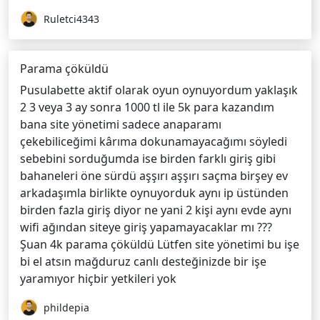
Ruletci4343
Parama çöküldü
Pusulabette aktif olarak oyun oynuyordum yaklaşık
2 3 veya 3 ay sonra 1000 tl ile 5k para kazandım
bana site yönetimi sadece anaparamı
çekebiliceğimi kârıma dokunamayacağımı söyledi
sebebini sorduğumda ise birden farklı giriş gibi
bahaneleri öne sürdü aşşırı aşşırı saçma birşey ev
arkadaşımla birlikte oynuyorduk aynı ip üstünden
birden fazla giriş diyor ne yani 2 kişi aynı evde aynı
wifi ağından siteye giriş yapamayacaklar mı ???
Şuan 4k parama çöküldü Lütfen site yönetimi bu işe
bi el atsın mağduruz canlı desteğinizde bir işe
yaramıyor hiçbir yetkileri yok
phildepia