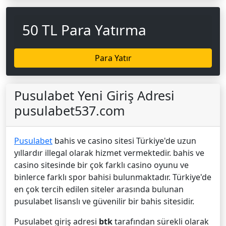
50 TL Para Yatırma
Para Yatır
Pusulabet Yeni Giriş Adresi
pusulabet537.com
Pusulabet
bahis ve casino sitesi Türkiye'de uzun
yıllardır illegal olarak hizmet vermektedir. bahis ve
casino sitesinde bir çok farklı casino oyunu ve
binlerce farklı spor bahisi bulunmaktadır. Türkiye'de
en çok tercih edilen siteler arasında bulunan
pusulabet lisanslı ve güvenilir bir bahis sitesidir.
Pusulabet giriş adresi
btk
tarafından sürekli olarak