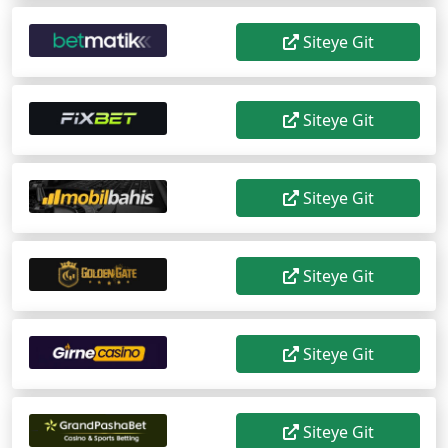
Siteye Git
Siteye Git
Siteye Git
Siteye Git
Siteye Git
Siteye Git