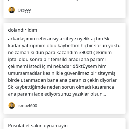
Ozsyyy
dolandırıldım
arkadaşımın referansıyla siteye üyelik açtım 5k
kadar yatırıpmım oldu kaybettim hiçbir sorun yoktu
ne zaman ki dün para kazandım 3900tl çekimim
iptal oldu sonra bir temsilci aradı ana paramı
çekmemi istedi içimi nekadar döktüysem him
umursamadılar kesinlikle güvenilmez bir siteymiş
birde utanmadan bana ana paranızı çekin diyorlar
5k kaybettiğimde neden sorun olmadı kazanınca
ana paramı iade ediyorsunuz yazıklar olsun...
ismoel600
Pusulabet sakın oynamayin