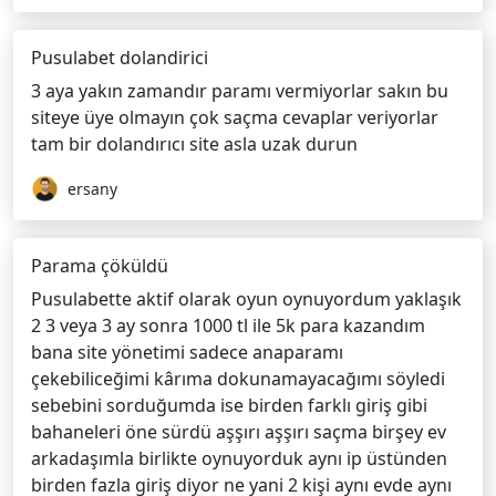
Pusulabet dolandirici
3 aya yakın zamandır paramı vermiyorlar sakın bu
siteye üye olmayın çok saçma cevaplar veriyorlar
tam bir dolandırıcı site asla uzak durun
ersany
Parama çöküldü
Pusulabette aktif olarak oyun oynuyordum yaklaşık
2 3 veya 3 ay sonra 1000 tl ile 5k para kazandım
bana site yönetimi sadece anaparamı
çekebiliceğimi kârıma dokunamayacağımı söyledi
sebebini sorduğumda ise birden farklı giriş gibi
bahaneleri öne sürdü aşşırı aşşırı saçma birşey ev
arkadaşımla birlikte oynuyorduk aynı ip üstünden
birden fazla giriş diyor ne yani 2 kişi aynı evde aynı