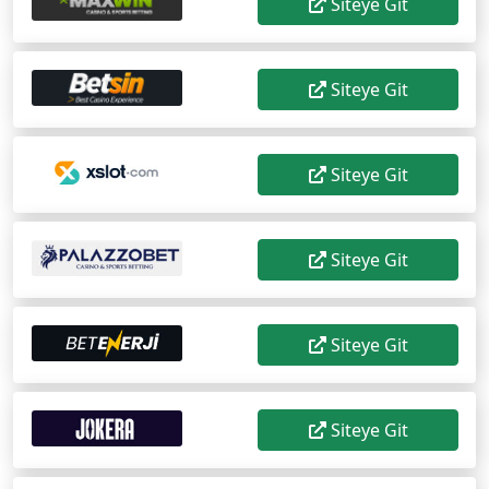
Siteye Git
Siteye Git
Siteye Git
Siteye Git
Siteye Git
Siteye Git