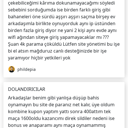
çekebiliceğimi kârıma dokunamayacağımı söyledi
sebebini sorduğumda ise birden farklı giriş gibi
bahaneleri öne sürdü aşşırı aşşırı saçma birşey ev
arkadaşımla birlikte oynuyorduk aynı ip üstünden
birden fazla giriş diyor ne yani 2 kişi aynı evde aynı
wifi ağından siteye giriş yapamayacaklar mı ???
Şuan 4k parama çöküldü Lütfen site yönetimi bu işe
bi el atsın mağduruz canlı desteğinizde bir işe
yaramıyor hiçbir yetkileri yok
phildepia
DOLANDIRICILAR
Arkadaşlar benim gibi yanlışa düşüp bahis
oynamayın bu site de paranız net kalır, üye oldum
kombine kupon yaptım yattı sonra 400attım tek
maça 1600oldu kazancımı direk sildiler nedeni ise
bonus ve anaparamı aynı maça oynamammış