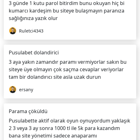
3 günde 1 kutu parol bitirdim bunu okuyan hiç bi
kumarcı kardeşim bu siteye bulaşmayın paranıza
sağlığınıza yazık olur
Ruletci4343
Pusulabet dolandirici
3 aya yakın zamandır paramı vermiyorlar sakın bu
siteye üye olmayın çok saçma cevaplar veriyorlar
tam bir dolandırıcı site asla uzak durun
ersany
Parama çöküldü
Pusulabette aktif olarak oyun oynuyordum yaklaşık
2 3 veya 3 ay sonra 1000 tl ile 5k para kazandım
bana site yönetimi sadece anaparamı