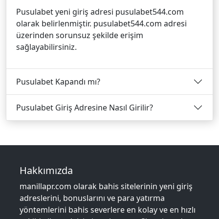
Pusulabet yeni giriş adresi pusulabet544.com
olarak belirlenmiştir. pusulabet544.com adresi
üzerinden sorunsuz şekilde erişim
sağlayabilirsiniz.
Pusulabet Kapandı mı?
Pusulabet Giriş Adresine Nasıl Girilir?
Hakkımızda
manillapr.com olarak bahis sitelerinin yeni giriş
adreslerini, bonuslarını ve para yatırma
yöntemlerini bahis severlere en kolay ve en hızlı