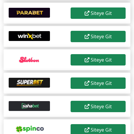
Siteye Git
Siteye Git
Siteye Git
Siteye Git
Siteye Git
Siteye Git