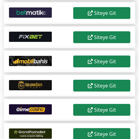
Siteye Git
Siteye Git
Siteye Git
Siteye Git
Siteye Git
Siteye Git