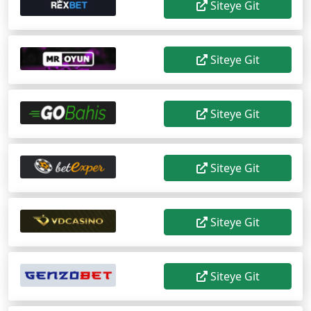
Siteye Git
Siteye Git
Siteye Git
Siteye Git
Siteye Git
Siteye Git