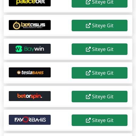
Siteye Git
Siteye Git
Siteye Git
Siteye Git
Siteye Git
Siteye Git