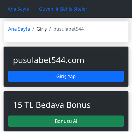
Ana Sayfa
Güvenilir Bahis Siteleri
Ana Sayfa
Giriş
pusulabet544
pusulabet544.com
Giriş Yap
15 TL Bedava Bonus
Bonusu Al